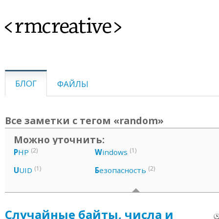
<rmcreative>
БЛОГ
ФАЙЛЫ
Все заметки с тегом «random»
Можно уточнить:
(2)
(1)
P
HP
W
indows
(1)
(2)
U
UID
Б
езопасность
Случайные байты, числа и