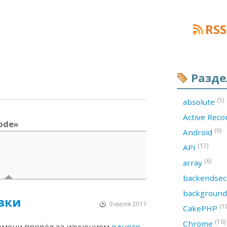
RSS
Разд
(5)
absolute
Active Rec
ode»
(6)
Android
(17)
API
(6)
array
backendsec
backgroun
овки
9 июля 2011
(1
CakePHP
(16)
Chrome