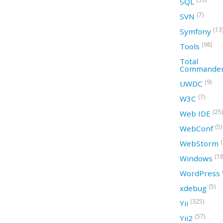
SQL
(7)
SVN
(13
Symfony
(98)
Tools
Total
Commande
(9)
UWDC
(7)
W3C
(25)
Web IDE
(5)
WebConf
WebStorm
(18
Windows
WordPress
(5)
xdebug
(325)
Yii
(57)
Yii2