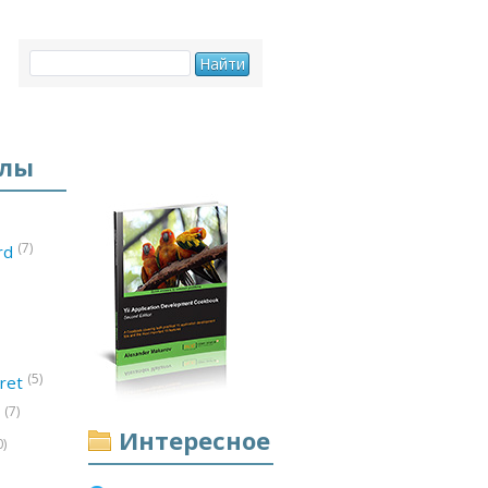
елы
(7)
ord
(5)
ret
(7)
d
Интересное
0)