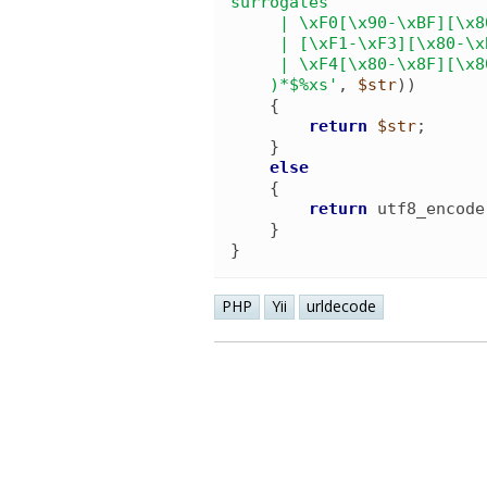
surrogates

     | \xF0[\x90-\xBF][\x80-\xBF]{2}      # planes 1-3

     | [\xF1-\xF3][\x80-\xBF]{3}          # planes 4-15

     | \xF4[\x80-\x8F][\x80-\xBF]{2}      # plane 16

    )*$%xs
'
, 
$str
)
)
{
return
$str
;

}
else
{
return
utf8_encode
}
}
PHP
Yii
urldecode