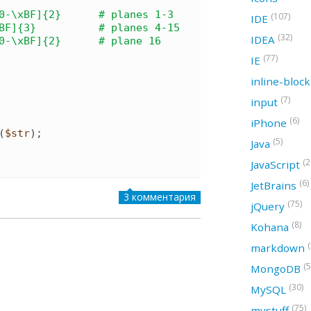
(107)
IDE
(32)
IDEA
(77)
IE
inline-bloc
(7)
input
(6)
iPhone
(
$str
)
;

(5)
Java
(2
JavaScript
(6)
JetBrains
3 комментария
(75)
jQuery
(8)
Kohana
(
markdown
(5
MongoDB
(30)
MySQL
(75)
mystuff