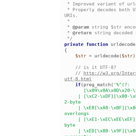
 * Improved variant of urldecode.

 * Properly decodes both UTF-8 and ISO-8859-1 encoded 
URIs.

 *

 *
 @param 
string $str enco
 *
 @return 
string decoded 
*/
private
function
urldecode
{
$str
 = 
urldecode
(
$str
)
//
 is it UTF-8?
//
http://w3.org/Inter
utf-8.html
if
(
preg_match
(
'
%^(?:

       [\x09\x0A\x0D\x20-\x7E]            # ASCII

     | [\xC2-\xDF][\x80-\xBF]             # non-overlong 
2-byte

     | \xE0[\xA0-\xBF][\x80-\xBF]         # excluding 
overlongs

     | [\xE1-\xEC\xEE\xEF][\x80-\xBF]{2}  # straight 3-
byte

     | \xED[\x80-\x9F][\x80-\xBF]         # excluding 