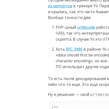
Сегодня неожиданно много вр
из репортов
в трекере Yii. Пе
и крылась, как это часто быва
Вообще тонкости две:
PHP-шный
urldecode
работа
), так что интерпретац
%AB
скрипта. В случае Yii это
UT
Хоть
RFC 3986
в районе 16-
«data should first be encoded
character encoding», но вс
ПО использует другие коди
То есть после декодирования 
либо что-то ещё. Это ещё скор
Ну и решение — свой
urldeco
/*
*
