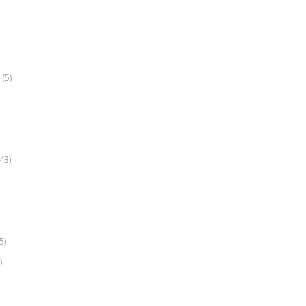
(5)
k
43)
5)
)