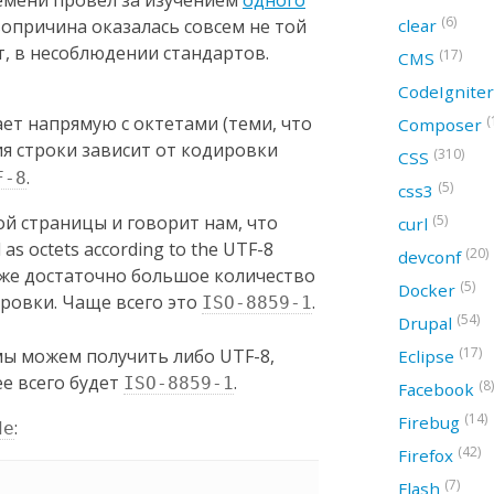
емени провёл за изучением
одного
(6)
clear
рвопричина оказалась совсем не той
ет, в несоблюдении стандартов.
(17)
CMS
CodeIgnite
(
ет напрямую с октетами (теми, что
Composer
ия строки зависит от кодировки
(310)
CSS
.
F-8
(5)
css3
(5)
ой страницы и говорит нам, что
curl
 as octets according to the UTF-8
(20)
devconf
ё-же достаточно большое количество
(5)
Docker
ровки. Чаще всего это
.
ISO-8859-1
(54)
Drupal
(17)
мы можем получить либо UTF-8,
Eclipse
ее всего будет
.
ISO-8859-1
(8)
Facebook
(14)
Firebug
:
de
(42)
Firefox
(7)
Flash