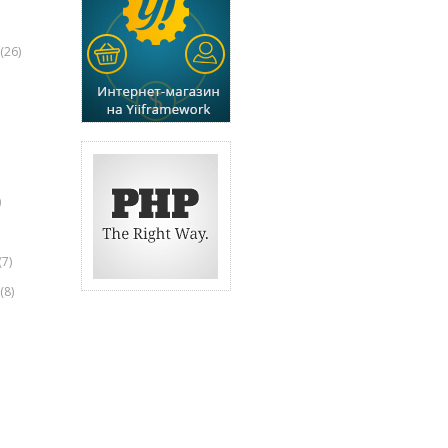
(26)
)
(7)
(8)