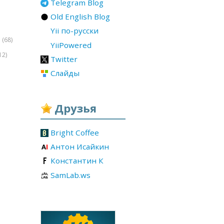
Telegram Blog
Old English Blog
Yii по-русски
(68)
r
YiiPowered
12)
Twitter
Слайды
Друзья
Bright Coffee
Антон Исайкин
Константин К
SamLab.ws