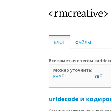
<rmcreative>
БЛОГ
ФАЙЛЫ
Все заметки с тегом «urldec
Можно уточнить:
(1)
(1)
P
HP
Y
ii
urldecode и кодир