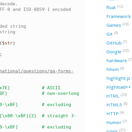
(12)
float
Framework
(20)
Games
ded string

string

(9)
Git
(7)
GitHub
(
$str
)
(23)
Google
;

(7
hardware
(6)
hhvm
national/questions/qa-forms-
highlight.js
Highload++
(20)
HTML
(8)
HTML5
(6)
HTTP
(7)
Humor
(37)
Icons