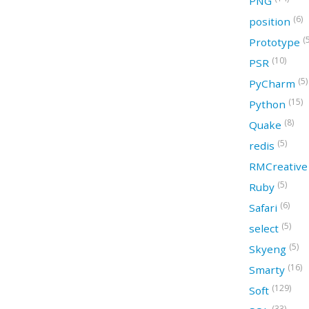
PNG
(6)
position
(
Prototype
(10)
PSR
(5)
PyCharm
(15)
Python
(8)
Quake
(5)
redis
RMCreativ
(5)
Ruby
(6)
Safari
(5)
select
(5)
Skyeng
(16)
Smarty
(129)
Soft
(33)