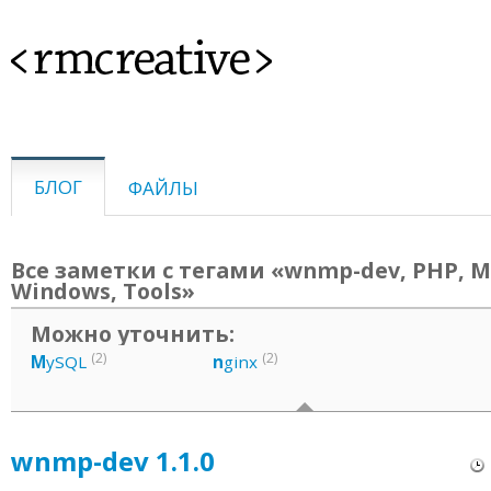
<rmcreative>
БЛОГ
ФАЙЛЫ
Все заметки с тегами «wnmp-dev, PHP, M
Windows, Tools»
Можно уточнить:
(2)
(2)
M
ySQL
n
ginx
wnmp-dev 1.1.0