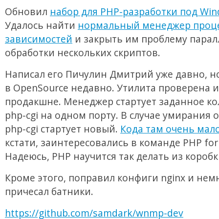
Обновил
набор для PHP-разработки под Wi
Удалось найти
нормальный менеджер проце
зависимостей
и закрыть им проблему пара
обработки нескольких скриптов.
Написал его Пичулин Дмитрий уже давно, 
в OpenSource недавно. Утилита проверена и
продакшне. Менеджер стартует заданное ко
php-cgi на одном порту. В случае умирания 
php-cgi стартует новый.
Кода там очень мал
кстати, заинтересовались в команде PHP for
Надеюсь, PHP научится так делать из коробк
Кроме этого, поправил конфиги nginx и нем
причесал батники.
https://github.com/samdark/wnmp-dev