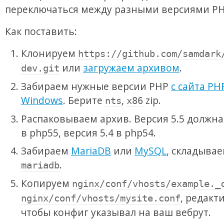
переключаться между разными версиями PH
Как поставить:
Клонируем
https://github.com/samdark
или
загружаем архивом
.
dev.git
Забираем нужные версии PHP
с сайта PH
Windows
. Берите
,
zip.
nts
x86
Распаковываем архив. Версия 5.5 должна
в php55, версия 5.4 в php54.
Забираем
MariaDB
или
MySQL
, складывае
.
mariadb
Копируем
nginx/conf/vhosts/example._
, редакт
nginx/conf/vhosts/mysite.conf
чтобы конфиг указывал на ваш вебрут.