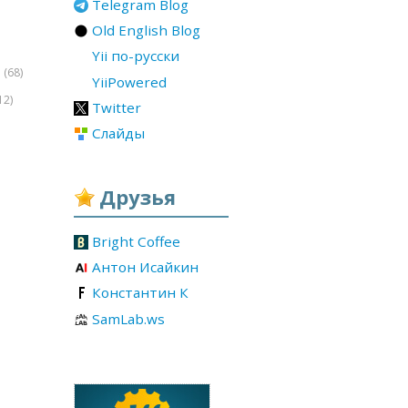
Telegram Blog
Old English Blog
Yii по-русски
(68)
r
YiiPowered
12)
Twitter
Слайды
Друзья
Bright Coffee
Антон Исайкин
Константин К
SamLab.ws