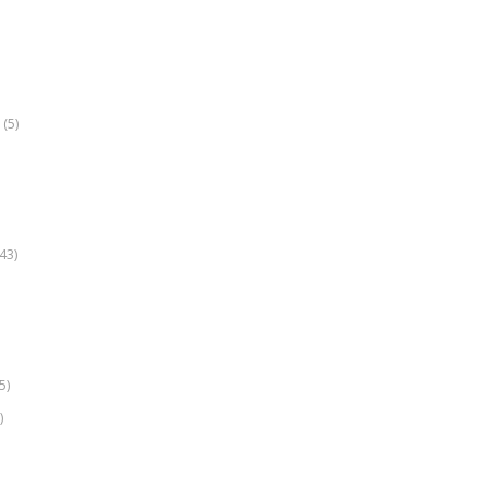
(5)
k
43)
5)
)