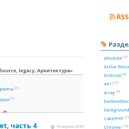
RSS
Разд
(5)
absolute
Active Rec
Source, legacy, Архитектура»
(6)
Android
(17)
API
(1)
ервисы
(6)
array
(1)
орки
backendsec
backgroun
(1
CakePHP
t, часть 4
(16)
10 апреля 2019
Chrome