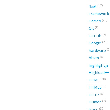
(12)
float
Framework
(20)
Games
(9)
Git
(7)
GitHub
(23)
Google
(7
hardware
(6)
hhvm
highlight.js
Highload++
(20)
HTML
(8)
HTML5
(6)
HTTP
(7)
Humor
(37)
Icons