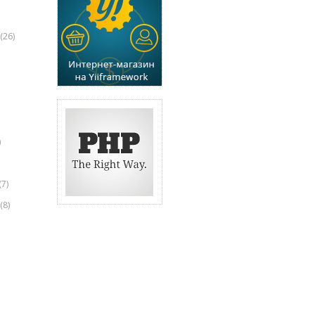
(26)
)
(7)
(8)