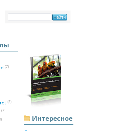
елы
(7)
ord
(5)
ret
(7)
d
Интересное
0)