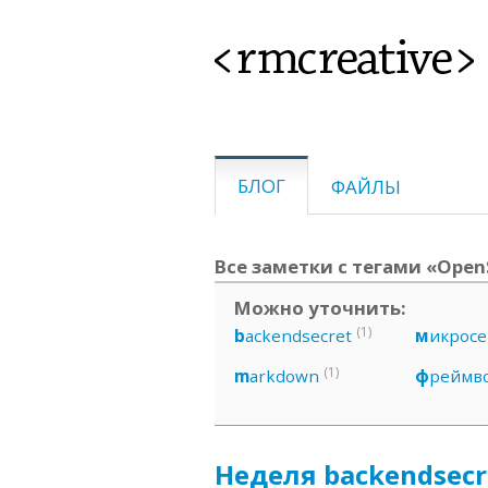
<rmcreative>
БЛОГ
ФАЙЛЫ
Все заметки с тегами «Open
Можно уточнить:
(1)
b
ackendsecret
м
икрос
(1)
m
arkdown
ф
реймв
Неделя backendsecre