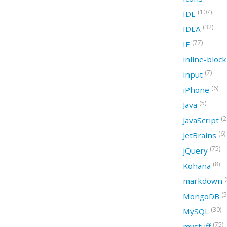
(107)
IDE
(32)
IDEA
(77)
IE
inline-bloc
(7)
input
(6)
iPhone
(5)
Java
(2
JavaScript
(6)
JetBrains
(75)
jQuery
(8)
Kohana
(
markdown
(5
MongoDB
(30)
MySQL
(75)
mystuff