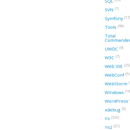
SQL
(7)
SVN
(13
Symfony
(98)
Tools
Total
Commande
(9)
UWDC
(7)
W3C
(25)
Web IDE
(5)
WebConf
WebStorm
(18
Windows
WordPress
(5)
xdebug
(325)
Yii
(57)
Yii2