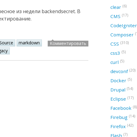
(6)
clear
сное из недели backendsecret. В
(17)
CMS
ектирование.
CodeIgnite
(
Composer
Source
markdown
(310)
Комментировать
CSS
gacy
(5)
css3
(5)
curl
(20)
devconf
(5)
Docker
(54)
Drupal
(17)
Eclipse
(8)
Facebook
(14)
Firebug
(42)
Firefox
(7)
Flash