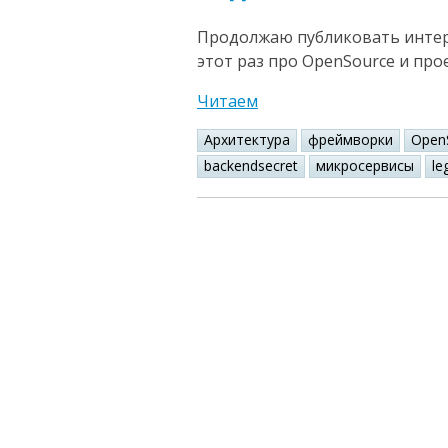
Продолжаю публиковать интере
этот раз про OpenSource и про
Читаем
Архитектура
фреймворки
Open
backendsecret
микросервисы
le