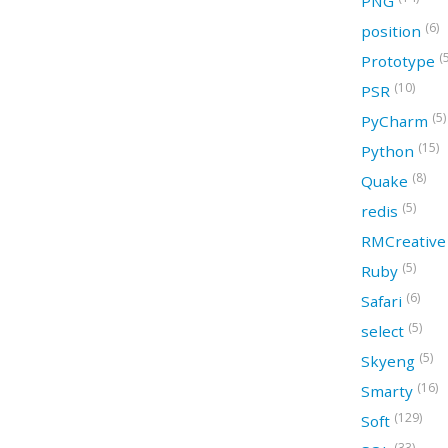
PNG
(6)
position
(
Prototype
(10)
PSR
(5)
PyCharm
(15)
Python
(8)
Quake
(5)
redis
RMCreativ
(5)
Ruby
(6)
Safari
(5)
select
(5)
Skyeng
(16)
Smarty
(129)
Soft
(33)