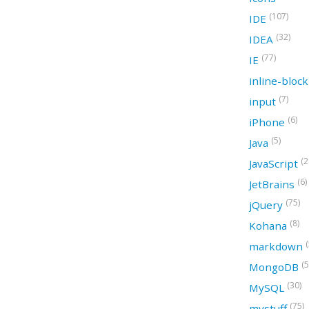
(107)
IDE
(32)
IDEA
(77)
IE
inline-bloc
(7)
input
(6)
iPhone
(5)
Java
(2
JavaScript
(6)
JetBrains
(75)
jQuery
(8)
Kohana
(
markdown
(5
MongoDB
(30)
MySQL
(75)
mystuff