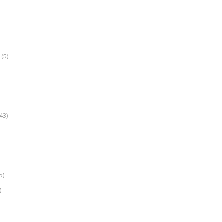
(5)
k
43)
5)
)