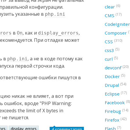
PHP за вывод на экран не фатальных
(6)
clear
еправильной конфигурации.
рузить указанные в
php.ini
(17)
CMS
CodeIgnite
(
в
, как и
,
Composer
rors
On
display_errors
рекомендуется. При отладке может
(310)
CSS
(5)
css3
(5)
ь в
, а не в коде потому как
curl
php.ini
пуска первой строчки кода.
(20)
devconf
(5)
Docker
соответствующие ошибки пишутся в
(54)
Drupal
(17)
Eclipse
цию никак не влияет, а вот при
(8)
Facebook
ь ошибок, вроде "PHP Warning:
ceeds the limit of X bytes in
(14)
Firebug
 не пишется.
(42)
Firefox
(7)
Flash
ors
display_errors
4 комментария