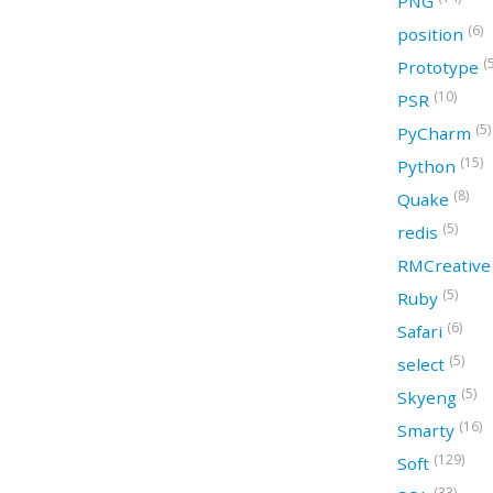
PNG
(6)
position
(
Prototype
(10)
PSR
(5)
PyCharm
(15)
Python
(8)
Quake
(5)
redis
RMCreativ
(5)
Ruby
(6)
Safari
(5)
select
(5)
Skyeng
(16)
Smarty
(129)
Soft
(33)