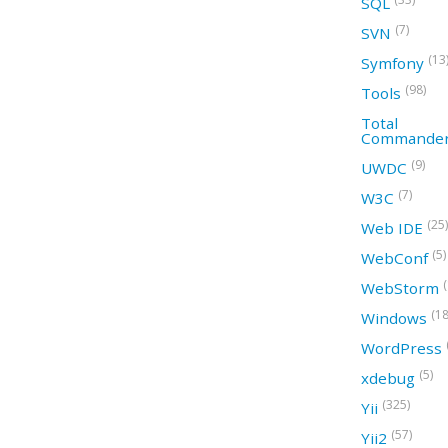
SQL
(7)
SVN
(13
Symfony
(98)
Tools
Total
Commande
(9)
UWDC
(7)
W3C
(25)
Web IDE
(5)
WebConf
WebStorm
(18
Windows
WordPress
(5)
xdebug
(325)
Yii
(57)
Yii2