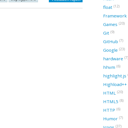
(12)
float
Framework
(20)
Games
(9)
Git
(7)
GitHub
(23)
Google
(7
hardware
(6)
hhvm
highlight.js
Highload++
(20)
HTML
(8)
HTML5
(6)
HTTP
(7)
Humor
(37)
Icons