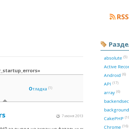
RSS
Разд
(5)
absolute
Active Rec
_startup_errors»
(6)
Android
(17)
API
(1)
О
тладка
(6)
array
backendsec
backgroun
rs
7 июня 2013
(1
CakePHP
(16)
Chrome