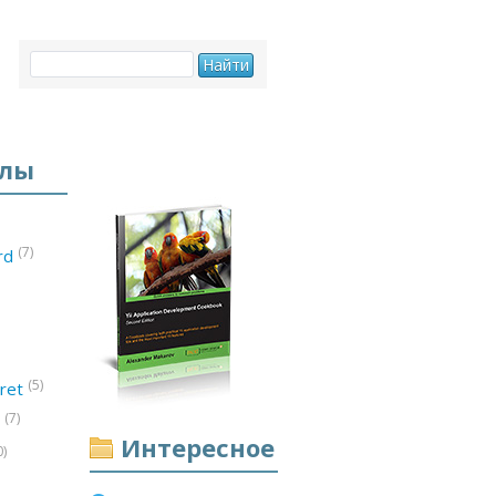
елы
(7)
ord
(5)
ret
(7)
d
Интересное
0)