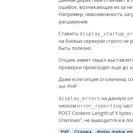
Данная директива отвечает в 
ошибок, возникающих из за н
Например, невозможность заг
расширения.
Ставить
display_startup_er
на боевых серверах строго не 
быть полезно.
Опцию имеет смысл выставлят
проверки происходят ещё до за
Даже если опция отключена, 
лог PHP.
на данную оп
display_errors
низком
част
error_reporting
POST Content-Length of X bytes ex
Unknown", не выводится и в лог
PHP
Отладка
display_startup_err