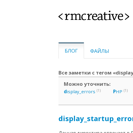
<rmcreative>
БЛОГ
ФАЙЛЫ
Все заметки с тегом «display
Можно уточнить:
(1)
(1)
d
isplay_errors
P
HP
display_startup_erro