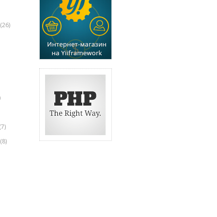
(26)
)
(7)
(8)