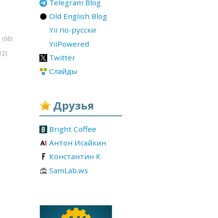
Telegram Blog
Old English Blog
Yii по-русски
(68)
r
YiiPowered
12)
Twitter
Слайды
Друзья
Bright Coffee
Антон Исайкин
Константин К
SamLab.ws