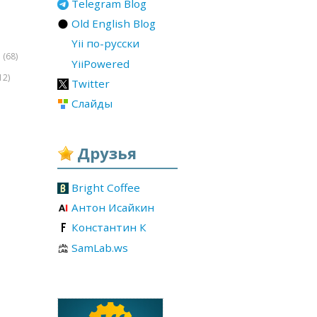
Telegram Blog
Old English Blog
Yii по-русски
(68)
r
YiiPowered
12)
Twitter
Слайды
Друзья
Bright Coffee
Антон Исайкин
Константин К
SamLab.ws