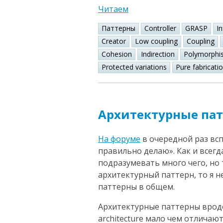
Читаем
Паттерны
Controller
GRASP
I
Creator
Low coupling
Coupling
Cohesion
Indirection
Polymorphi
Protected variations
Pure fabricati
Архитектурные па
На форуме
в очередной раз всп
правильно делаю». Как и всегд
подразумевать много чего, но 
архитектурный паттерн, то я 
паттерны в общем.
Архитектурные паттерны вроде 
architecture мало чем отличаю