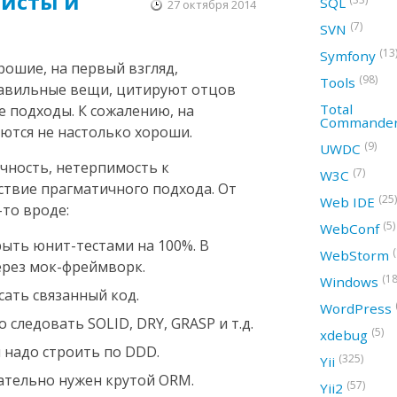
исты и
SQL
27 октября 2014
(7)
SVN
(13
Symfony
рошие, на первый взгляд,
(98)
Tools
равильные вещи, цитируют отцов
Total
е подходы. К сожалению, на
Commande
ются не настолько хороши.
(9)
UWDC
чность, нетерпимость к
(7)
W3C
ствие прагматичного подхода. От
(25)
Web IDE
-то вроде:
(5)
WebConf
ыть юнит-тестами на 100%. В
WebStorm
ерез мок-фреймворк.
(18
Windows
сать связанный код.
WordPress
 следовать SOLID, DRY, GRASP и т.д.
(5)
xdebug
 надо строить по DDD.
(325)
Yii
ательно нужен крутой ORM.
(57)
Yii2