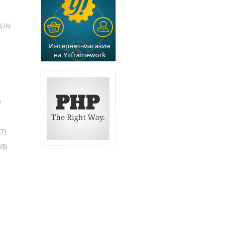
(26)
)
(7)
(8)