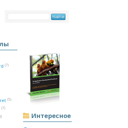
елы
(7)
ord
(5)
ret
(7)
d
Интересное
0)