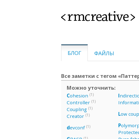
<rmcreative>
БЛОГ
ФАЙЛЫ
Все заметки с тегом «Патт
Можно уточнить:
(1)
C
ohesion
I
ndirecti
(1)
Controller
Informat
(1)
Coupling
L
ow coup
(1)
Creator
P
olymor
(1)
d
evconf
Protected
(1)