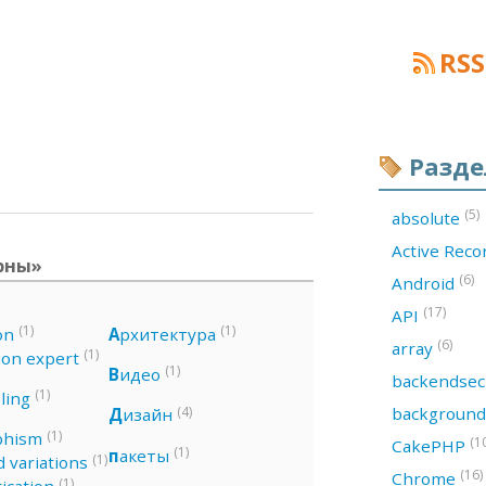
RSS
Разд
(5)
absolute
Active Rec
ерны»
(6)
Android
(17)
API
(1)
(1)
on
А
рхитектура
(6)
array
(1)
ion expert
(1)
В
идео
backendsec
(1)
ling
(4)
backgroun
Д
изайн
(1)
phism
(1
CakePHP
(1)
п
акеты
(1)
 variations
(16)
Chrome
(1)