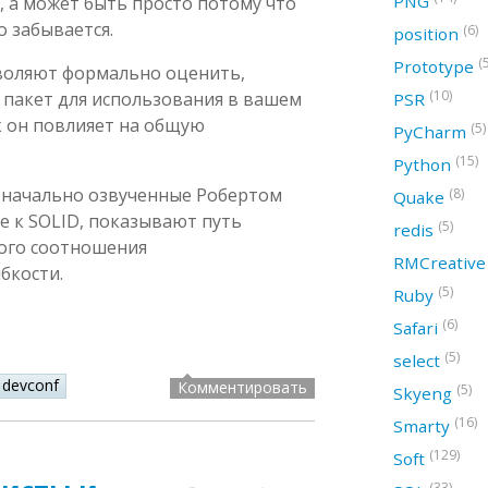
PNG
, а может быть просто потому что
 забывается.
(6)
position
(
Prototype
воляют формально оценить,
(10)
 пакет для использования в вашем
PSR
к он повлияет на общую
(5)
PyCharm
(15)
Python
значально озвученные Робертом
(8)
Quake
 к SOLID, показывают путь
(5)
redis
ого соотношения
RMCreativ
бкости.
(5)
Ruby
(6)
Safari
(5)
select
devconf
Комментировать
(5)
Skyeng
(16)
Smarty
(129)
Soft
(33)