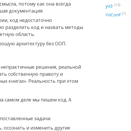
мысла, потому как она всегда
(16)
yii3
чшая документация.
(7)
YiiConf
рии, код недостаточно
но разделить код и назвать методы
етную область.
ошую архитектуру без ООП.
в непрактичные решения, реальной
ать собственную правоту и
ных книгах». Реальность при этом
 на самом деле мы пишем код. А
поставленные задачи.
, осознать и изменить другие