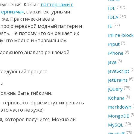
менения. Как и с
паттернами с
(107)
IDE
тернизма»
, с архитектурными
(32)
IDEA
 же. Практически все в
(77)
про очередной модный паттерн и
IE
ять. Не потому что он решает их
inline-bloc
у что модно и «правильно».
(7)
input
 должного анализа решаемой
(6)
iPhone
(5)
Java
(2
JavaScript
следующий процесс:
(6)
JetBrains
ы.
(75)
jQuery
должны быть гибкими.
(8)
Kohana
аттернов, которые могут их решить
(
markdown
то часто не хуже).
(5
MongoDB
, которое получится. Можно ли
(30)
MySQL
(75)
mystuff