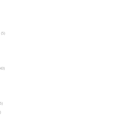
(5)
k
43)
5)
)