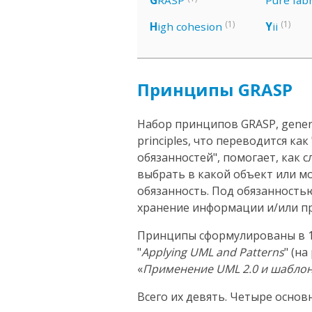
G
RASP
Pure fabr
(1)
(1)
H
igh cohesion
Y
ii
Принципы GRASP
Набор принципов GRASP, general
principles, что переводится к
обязанностей", помогает, как 
выбрать в какой объект или 
обязанность. Под обязанность
хранение информации и/или пр
Принципы сформулированы в 1
"
Applying UML and Patterns
" (н
«
Применение UML 2.0 и шабло
Всего их девять. Четыре основ