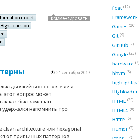
(12)
float
Framework
nformation expert
Комментировать
High cohesion
(20)
Games
sm
(9)
Git
on
(7)
GitHub
(23)
Google
(7
hardware
ттерны
(6)
21 сентября 2019
hhvm
highlight.js
лыл двоякий вопрос «всё ли я
Highload++
а, этот вопрос может
(20)
HTML
так как был замешан
не удержался напомнить про
(8)
HTML5
(6)
HTTP
(7)
clean architecture или hexagonal
Humor
тся от привычных паттернов
(37)
Icons