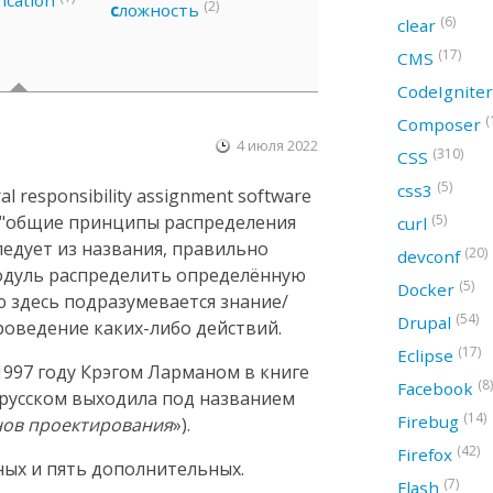
ication
(2)
с
ложность
(6)
clear
(17)
CMS
CodeIgnite
(
Composer
4 июля 2022
(310)
CSS
(5)
css3
 responsibility assignment software
ак "общие принципы распределения
(5)
curl
следует из названия, правильно
(20)
devconf
модуль распределить определённую
(5)
Docker
ю здесь подразумевается знание/
(54)
Drupal
оведение каких-либо действий.
(17)
Eclipse
997 году Крэгом Ларманом в книге
(8)
Facebook
а русском выходила под названием
(14)
Firebug
нов проектирования
»).
(42)
Firefox
ных и пять дополнительных.
(7)
Flash