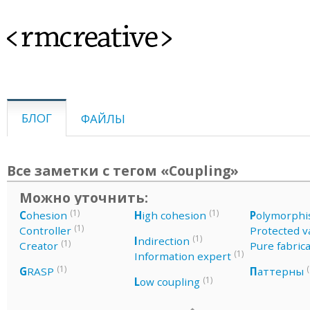
<rmcreative>
БЛОГ
ФАЙЛЫ
Все заметки с тегом «Coupling»
Можно уточнить:
(1)
(1)
C
ohesion
H
igh cohesion
P
olymorph
(1)
Controller
Protected v
(1)
I
ndirection
(1)
Creator
Pure fabric
(1)
Information expert
(1)
(
G
RASP
П
аттерны
(1)
L
ow coupling