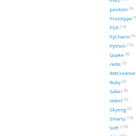
PNG
(6)
position
(
Prototype
(10)
PSR
(5)
PyCharm
(15)
Python
(8)
Quake
(5)
redis
RMCreativ
(5)
Ruby
(6)
Safari
(5)
select
(5)
Skyeng
(16)
Smarty
(129)
Soft
(33)