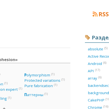
RSS
Разд
(5)
absolute
Active Rec
ohesion»
(6)
Android
(17)
API
)
(1)
P
olymorphism
(6)
array
(1)
Protected variations
(1)
on
(1)
backendsec
Pure fabrication
(1)
ion expert
backgroun
(1)
П
аттерны
(1)
ling
(1
CakePHP
(16)
Chrome