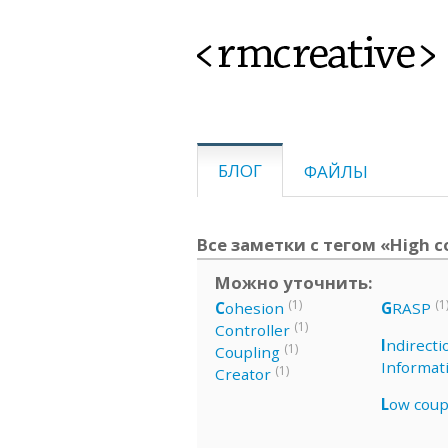
<rmcreative>
БЛОГ
ФАЙЛЫ
Все заметки с тегом «High c
Можно уточнить:
(1)
(1
C
ohesion
G
RASP
(1)
Controller
I
ndirecti
(1)
Coupling
Informat
(1)
Creator
L
ow coup