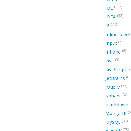
(107)
IDE
(32)
IDEA
(77)
IE
inline-bloc
(7)
input
(6)
iPhone
(5)
Java
(2
JavaScript
(6)
JetBrains
(75)
jQuery
(8)
Kohana
(
markdown
(5
MongoDB
(30)
MySQL
(75)
mystuff