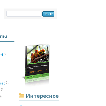
елы
(7)
ord
(5)
ret
(7)
d
Интересное
0)