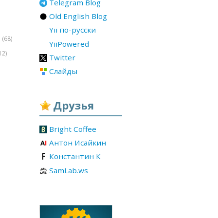
Telegram Blog
Old English Blog
Yii по-русски
(68)
r
YiiPowered
12)
Twitter
Слайды
Друзья
Bright Coffee
Антон Исайкин
Константин К
SamLab.ws