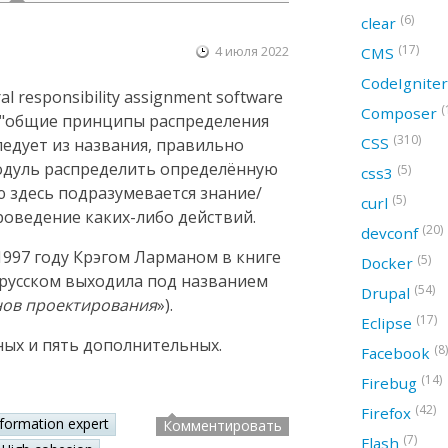
(6)
clear
(17)
4 июля 2022
CMS
CodeIgnite
 responsibility assignment software
(
Composer
ак "общие принципы распределения
(310)
CSS
следует из названия, правильно
модуль распределить определённую
(5)
css3
ю здесь подразумевается знание/
(5)
curl
оведение каких-либо действий.
(20)
devconf
997 году Крэгом Ларманом в книге
(5)
Docker
а русском выходила под названием
(54)
Drupal
нов проектирования
»).
(17)
Eclipse
ных и пять дополнительных.
(8)
Facebook
(14)
Firebug
(42)
Firefox
nformation expert
Комментировать
(7)
Flash