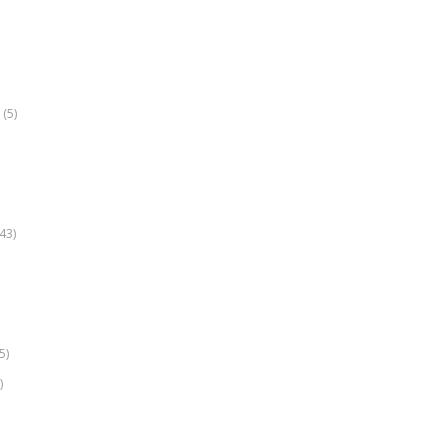
(5)
k
43)
5)
)