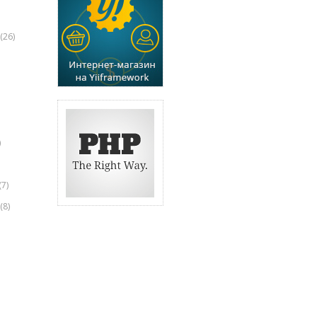
(26)
)
(7)
(8)