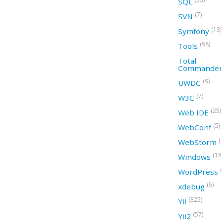
SQL
(7)
SVN
(13
Symfony
(98)
Tools
Total
Commande
(9)
UWDC
(7)
W3C
(25)
Web IDE
(5)
WebConf
WebStorm
(18
Windows
WordPress
(5)
xdebug
(325)
Yii
(57)
Yii2