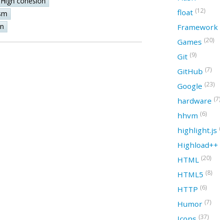
High cohesion
(12)
float
sm
on
Framework
(20)
Games
(9)
Git
(7)
GitHub
(23)
Google
(7
hardware
(6)
hhvm
highlight.js
Highload++
(20)
HTML
(8)
HTML5
(6)
HTTP
(7)
Humor
(37)
Icons