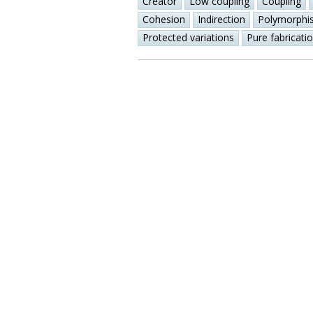
Creator
Low coupling
Coupling
Cohesion
Indirection
Polymorphi
Protected variations
Pure fabricati