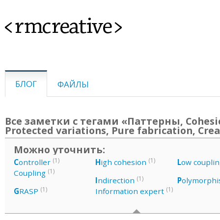
<rmcreative>
БЛОГ
ФАЙЛЫ
Все заметки с тегами «Паттерны, Cohesi
Protected variations, Pure fabrication, Cre
Можно уточнить:
(1)
(1)
C
ontroller
H
igh cohesion
L
ow couplin
(1)
Coupling
(1)
I
ndirection
P
olymorph
(1)
(1)
G
RASP
Information expert