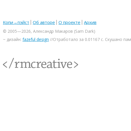
Копи→пэйст
Об авторе
О проекте
Архив
© 2005—2026, Александр Макаров (Sam Dark)
~ дизайн:
fazeful design
//Отработало за 0.01167 с. Скушано па
<rmcreative/>