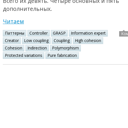
Всего их девять. Четыре основных и пять
дополнительных.
Читаем
Паттерны
Controller
GRASP
Information expert
Ко
Creator
Low coupling
Coupling
High cohesion
Cohesion
Indirection
Polymorphism
Protected variations
Pure fabrication