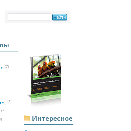
елы
(7)
ord
(5)
ret
(7)
d
Интересное
0)