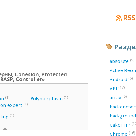
RSS
Разд
(5)
absolute
Active Rec
рны, Cohesion, Protected
GRASP, Controller»
(6)
Android
(17)
API
(6)
array
(1)
(1)
on
P
olymorphism
(1)
ion expert
backendsec
backgroun
(1)
ling
(1
CakePHP
(16)
Chrome