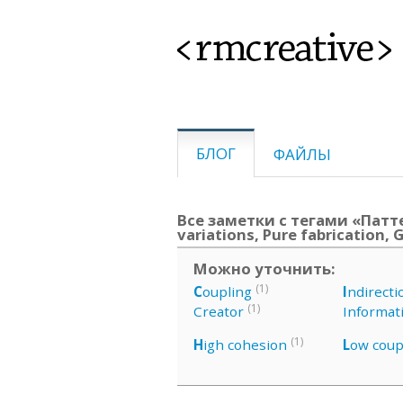
<rmcreative>
БЛОГ
ФАЙЛЫ
Все заметки с тегами «Патте
variations, Pure fabrication, 
Можно уточнить:
(1)
C
oupling
I
ndirecti
(1)
Creator
Informat
(1)
H
igh cohesion
L
ow coup