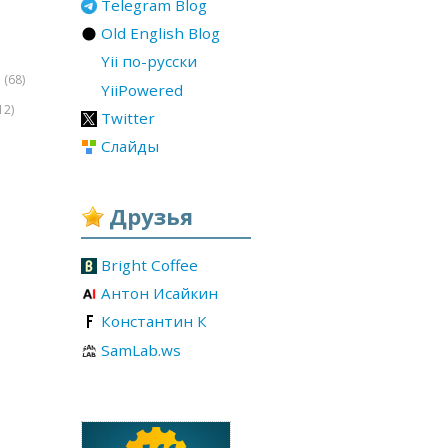
Telegram Blog
Old English Blog
Yii по-русски
(68)
r
YiiPowered
12)
Twitter
Слайды
Друзья
Bright Coffee
Антон Исайкин
Константин К
SamLab.ws