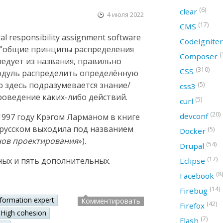
(6)
clear
4 июля 2022
(17)
CMS
 responsibility assignment software
CodeIgnite
ак "общие принципы распределения
(
Composer
следует из названия, правильно
(310)
CSS
модуль распределить определённую
ю здесь подразумевается знание/
(5)
css3
оведение каких-либо действий.
(5)
curl
(20)
devconf
997 году Крэгом Ларманом в книге
а русском выходила под названием
(5)
Docker
нов проектирования
»).
(54)
Drupal
(17)
ных и пять дополнительных.
Eclipse
(8)
Facebook
(14)
Firebug
nformation expert
Комментировать
(42)
Firefox
High cohesion
(7)
Flash