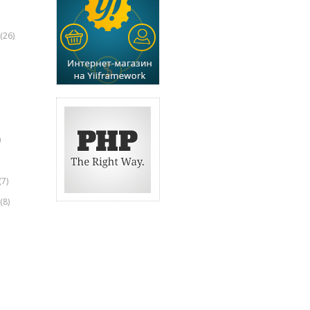
(26)
)
(7)
(8)