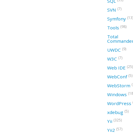
SQL
(7)
SVN
(13
Symfony
(98)
Tools
Total
Commande
(9)
UWDC
(7)
W3C
(25)
Web IDE
(5)
WebConf
WebStorm
(18
Windows
WordPress
(5)
xdebug
(325)
Yii
(57)
Yii2