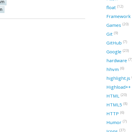
sm
(12)
float
on
Framework
(20)
Games
(9)
Git
(7)
GitHub
(23)
Google
(7
hardware
(6)
hhvm
highlight.js
Highload++
(20)
HTML
(8)
HTML5
(6)
HTTP
(7)
Humor
(37)
Icons