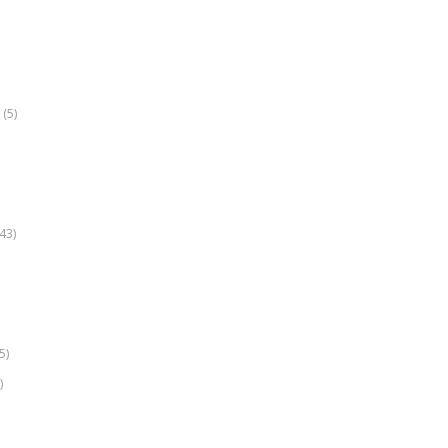
(5)
k
43)
5)
)