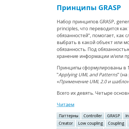
Принципы GRASP
Набор принципов GRASP, general
principles, что переводится к
обязанностей", помогает, как 
выбрать в какой объект или 
обязанность. Под обязанность
хранение информации и/или пр
Принципы сформулированы в 1
"
Applying UML and Patterns
" (н
«
Применение UML 2.0 и шабло
Всего их девять. Четыре основ
Читаем
Паттерны
Controller
GRASP
I
Creator
Low coupling
Coupling