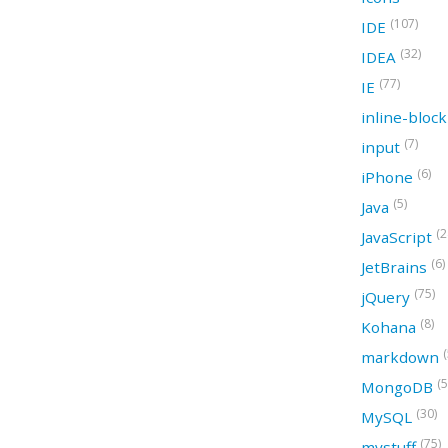
(107)
IDE
(32)
IDEA
(77)
IE
inline-bloc
(7)
input
(6)
iPhone
(5)
Java
(2
JavaScript
(6)
JetBrains
(75)
jQuery
(8)
Kohana
(
markdown
(5
MongoDB
(30)
MySQL
(75)
mystuff