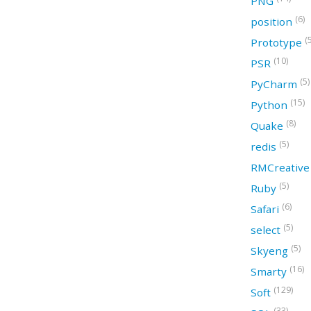
PNG
(6)
position
(
Prototype
(10)
PSR
(5)
PyCharm
(15)
Python
(8)
Quake
(5)
redis
RMCreativ
(5)
Ruby
(6)
Safari
(5)
select
(5)
Skyeng
(16)
Smarty
(129)
Soft
(33)