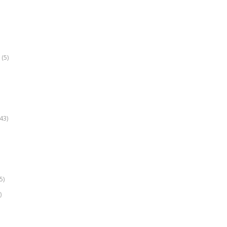
(5)
k
43)
5)
)