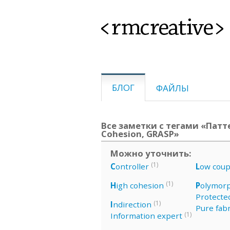
<rmcreative>
БЛОГ
ФАЙЛЫ
Все заметки с тегами «Патте
Cohesion, GRASP»
Можно уточнить:
(1)
C
ontroller
L
ow coup
(1)
H
igh cohesion
P
olymor
Protected
(1)
I
ndirection
Pure fabr
(1)
Information expert