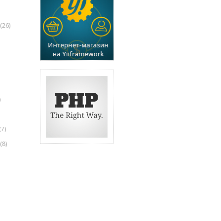
(26)
)
(7)
(8)