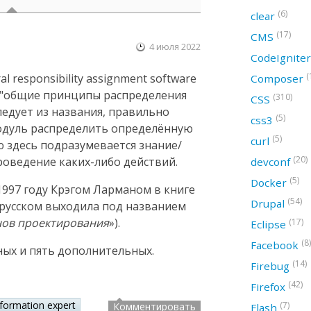
(6)
clear
(17)
CMS
4 июля 2022
CodeIgnite
(
 responsibility assignment software
Composer
ак "общие принципы распределения
(310)
CSS
следует из названия, правильно
(5)
css3
модуль распределить определённую
(5)
curl
ю здесь подразумевается знание/
(20)
оведение каких-либо действий.
devconf
(5)
Docker
997 году Крэгом Ларманом в книге
(54)
Drupal
а русском выходила под названием
нов проектирования
»).
(17)
Eclipse
(8)
Facebook
ных и пять дополнительных.
(14)
Firebug
(42)
Firefox
nformation expert
(7)
Комментировать
Flash