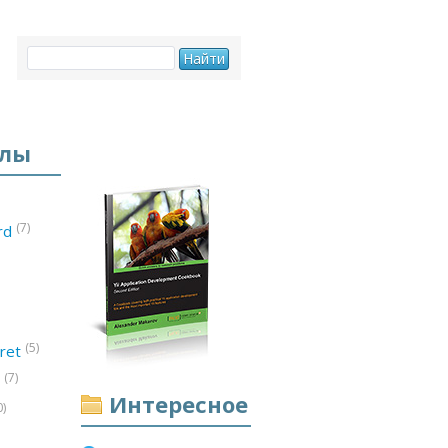
елы
(7)
ord
(5)
ret
(7)
d
Интересное
0)