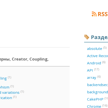
RSS
Разд
(5)
absolute
Active Rec
рны, Creator, Coupling,
(6)
Android
(17)
API
(6)
array
(1)
ling
backendsec
(1)
phism
backgroun
(1)
 variations
(1)
ication
(1
CakePHP
(16)
Chrome