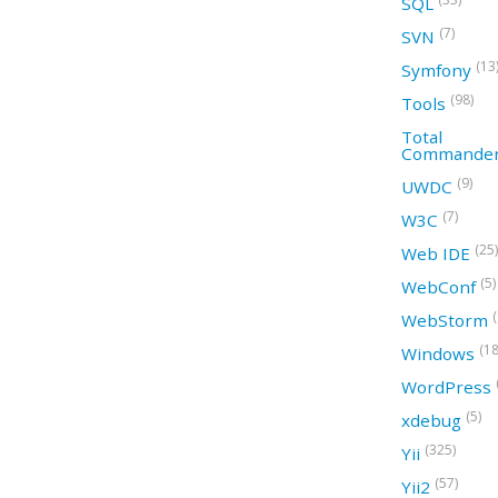
SQL
(7)
SVN
(13
Symfony
(98)
Tools
Total
Commande
(9)
UWDC
(7)
W3C
(25)
Web IDE
(5)
WebConf
WebStorm
(18
Windows
WordPress
(5)
xdebug
(325)
Yii
(57)
Yii2