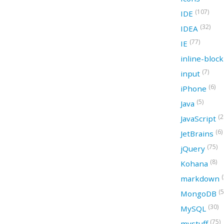
(107)
IDE
(32)
IDEA
(77)
IE
inline-bloc
(7)
input
(6)
iPhone
(5)
Java
(2
JavaScript
(6)
JetBrains
(75)
jQuery
(8)
Kohana
(
markdown
(5
MongoDB
(30)
MySQL
(75)
mystuff