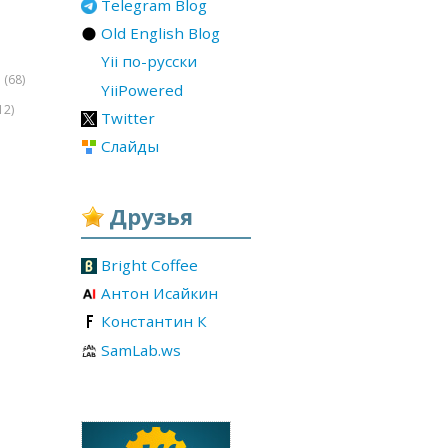
Telegram Blog
Old English Blog
Yii по-русски
(68)
r
YiiPowered
12)
Twitter
Слайды
Друзья
Bright Coffee
Антон Исайкин
Константин К
SamLab.ws