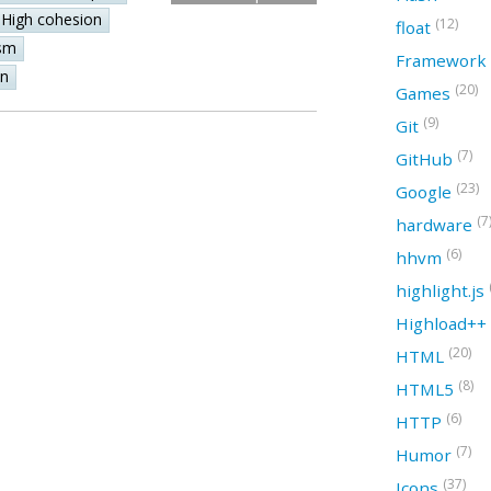
High cohesion
(12)
float
sm
Framework
on
(20)
Games
(9)
Git
(7)
GitHub
(23)
Google
(7
hardware
(6)
hhvm
highlight.js
Highload++
(20)
HTML
(8)
HTML5
(6)
HTTP
(7)
Humor
(37)
Icons