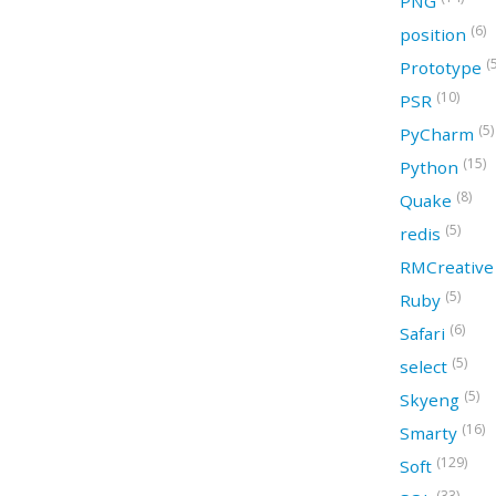
PNG
(6)
position
(
Prototype
(10)
PSR
(5)
PyCharm
(15)
Python
(8)
Quake
(5)
redis
RMCreativ
(5)
Ruby
(6)
Safari
(5)
select
(5)
Skyeng
(16)
Smarty
(129)
Soft
(33)