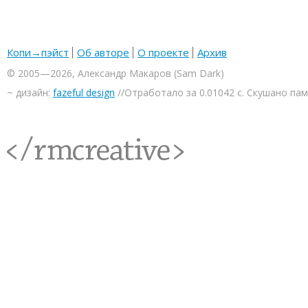
Копи→пэйст
Об авторе
О проекте
Архив
© 2005—2026, Александр Макаров (Sam Dark)
~ дизайн:
fazeful design
//Отработало за 0.01042 с. Скушано па
<rmcreative/>