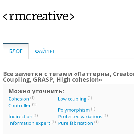
<rmcreative>
БЛОГ
ФАЙЛЫ
Все заметки с тегами «Паттерны, Creator
Coupling, GRASP, High cohesion»
Можно уточнить:
(1)
(1)
C
ohesion
L
ow coupling
(1)
Controller
(1)
P
olymorphism
(1)
(1)
I
ndirection
Protected variations
(1)
(1)
Information expert
Pure fabrication