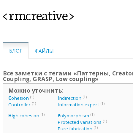
<rmcreative>
БЛОГ
ФАЙЛЫ
Все заметки с тегами «Паттерны, Creator
Coupling, GRASP, Low coupling»
Можно уточнить:
(1)
(1)
C
ohesion
I
ndirection
(1)
(1)
Controller
Information expert
(1)
(1)
H
igh cohesion
P
olymorphism
(1)
Protected variations
(1)
Pure fabrication