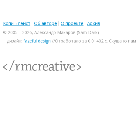
Копи→пэйст
Об авторе
О проекте
Архив
© 2005—2026, Александр Макаров (Sam Dark)
~ дизайн:
fazeful design
//Отработало за 0.01402 с. Скушано па
<rmcreative/>