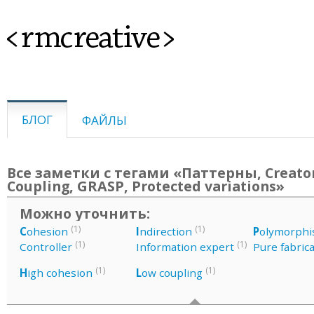
<rmcreative>
БЛОГ
ФАЙЛЫ
Все заметки с тегами «Паттерны, Creator
Coupling, GRASP, Protected variations»
Можно уточнить:
(1)
(1)
C
ohesion
I
ndirection
P
olymorph
(1)
(1)
Controller
Information expert
Pure fabric
(1)
(1)
H
igh cohesion
L
ow coupling