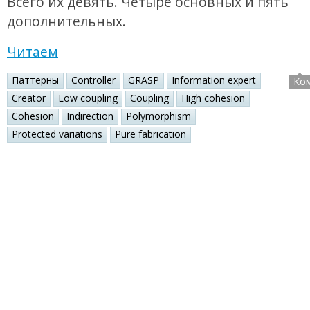
Всего их девять. Четыре основных и пять
дополнительных.
Читаем
Паттерны
Controller
GRASP
Information expert
Ко
Creator
Low coupling
Coupling
High cohesion
Cohesion
Indirection
Polymorphism
Protected variations
Pure fabrication