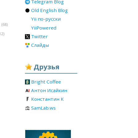
Telegram Blog
Old English Blog
Yii по-русски
(68)
r
YiiPowered
12)
Twitter
Слайды
Друзья
Bright Coffee
Антон Исайкин
Константин К
SamLab.ws