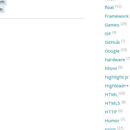
sm
(12)
float
on
Framework
(20)
Games
(9)
Git
(7)
GitHub
(23)
Google
(7
hardware
(6)
hhvm
highlight.js
Highload++
(20)
HTML
(8)
HTML5
(6)
HTTP
(7)
Humor
(37)
Icons