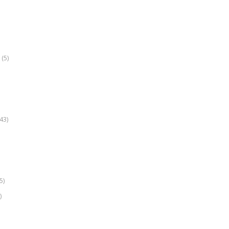
(5)
k
43)
5)
)