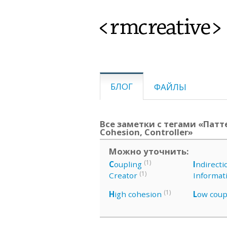
<rmcreative>
БЛОГ
ФАЙЛЫ
Все заметки с тегами «Патте
Cohesion, Controller»
Можно уточнить:
(1)
C
oupling
I
ndirecti
(1)
Creator
Informat
(1)
H
igh cohesion
L
ow coup