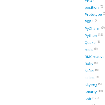
PNG
(6)
position
(
Prototype
(10)
PSR
(5)
PyCharm
(15)
Python
(8)
Quake
(5)
redis
RMCreativ
(5)
Ruby
(6)
Safari
(5)
select
(5)
Skyeng
(16)
Smarty
(129)
Soft
(33)