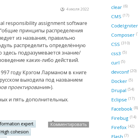
(6)
clear
4 июля 2022
(17)
CMS
 responsibility assignment software
CodeIgnite
ак "общие принципы распределения
(
Composer
следует из названия, правильно
(310)
CSS
модуль распределить определённую
ю здесь подразумевается знание/
(5)
css3
оведение каких-либо действий.
(5)
curl
(20)
devconf
997 году Крэгом Ларманом в книге
а русском выходила под названием
(5)
Docker
нов проектирования
»).
(54)
Drupal
(17)
ных и пять дополнительных.
Eclipse
(8)
Facebook
(14)
Firebug
nformation expert
Комментировать
(42)
Firefox
High cohesion
(7)
Flash