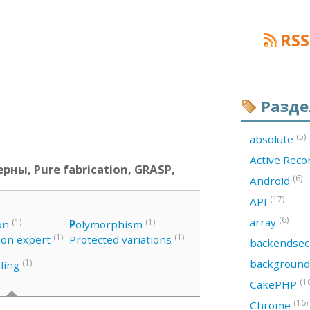
RSS
Разд
(5)
absolute
Active Rec
рны, Pure fabrication, GRASP,
(6)
Android
(17)
API
(6)
array
(1)
(1)
on
P
olymorphism
(1)
(1)
ion expert
Protected variations
backendsec
backgroun
(1)
ling
(1
CakePHP
(16)
Chrome