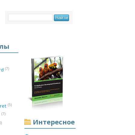
елы
(7)
ord
(5)
ret
(7)
d
Интересное
0)