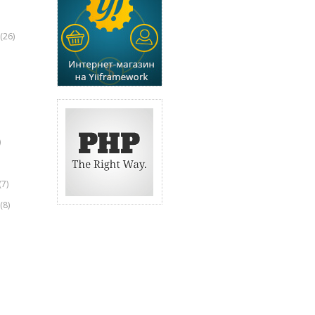
(26)
)
(7)
(8)