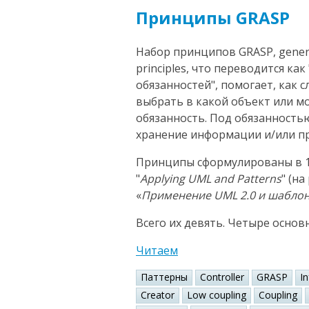
Принципы GRASP
Набор принципов GRASP, general
principles, что переводится к
обязанностей", помогает, как 
выбрать в какой объект или 
обязанность. Под обязанность
хранение информации и/или пр
Принципы сформулированы в 1
"
Applying UML and Patterns
" (н
«
Применение UML 2.0 и шабло
Всего их девять. Четыре основ
Читаем
Паттерны
Controller
GRASP
I
Creator
Low coupling
Coupling