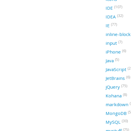
(107)
IDE
(32)
IDEA
(77)
IE
inline-bloc
(7)
input
(6)
iPhone
(5)
Java
(2
JavaScript
(6)
JetBrains
(75)
jQuery
(8)
Kohana
(
markdown
(5
MongoDB
(30)
MySQL
(75)
mystuff