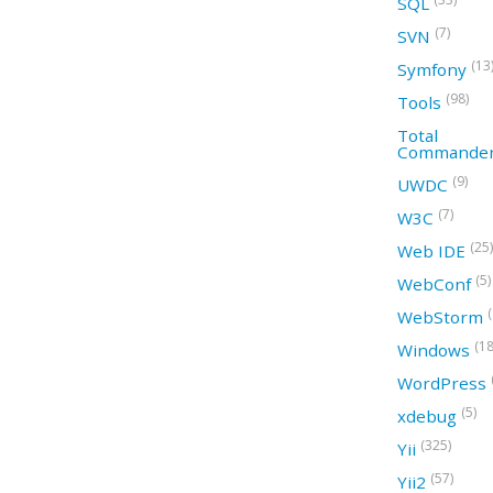
SQL
(7)
SVN
(13
Symfony
(98)
Tools
Total
Commande
(9)
UWDC
(7)
W3C
(25)
Web IDE
(5)
WebConf
WebStorm
(18
Windows
WordPress
(5)
xdebug
(325)
Yii
(57)
Yii2