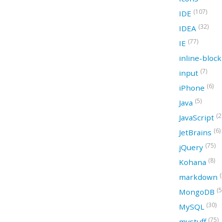
(107)
IDE
(32)
IDEA
(77)
IE
inline-bloc
(7)
input
(6)
iPhone
(5)
Java
(2
JavaScript
(6)
JetBrains
(75)
jQuery
(8)
Kohana
(
markdown
(5
MongoDB
(30)
MySQL
(75)
mystuff