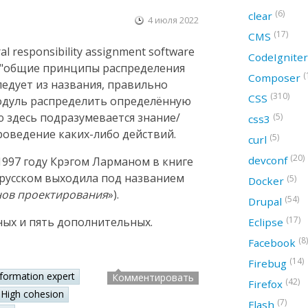
(6)
clear
4 июля 2022
(17)
CMS
 responsibility assignment software
CodeIgnite
ак "общие принципы распределения
(
Composer
следует из названия, правильно
(310)
CSS
модуль распределить определённую
ю здесь подразумевается знание/
(5)
css3
оведение каких-либо действий.
(5)
curl
(20)
devconf
997 году Крэгом Ларманом в книге
а русском выходила под названием
(5)
Docker
нов проектирования
»).
(54)
Drupal
(17)
ных и пять дополнительных.
Eclipse
(8)
Facebook
(14)
Firebug
nformation expert
Комментировать
(42)
Firefox
High cohesion
(7)
Flash