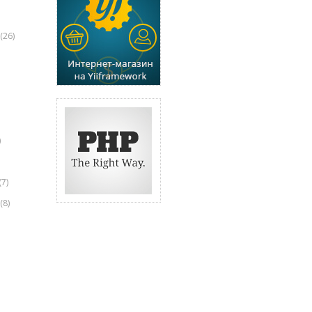
(26)
)
(7)
(8)