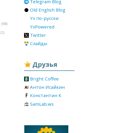
Telegram Blog
Old English Blog
Yii по-русски
(68)
r
YiiPowered
12)
Twitter
Слайды
Друзья
Bright Coffee
Антон Исайкин
Константин К
SamLab.ws