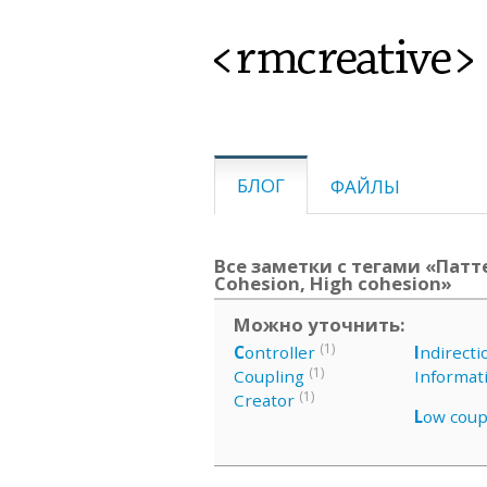
<rmcreative>
БЛОГ
ФАЙЛЫ
Все заметки с тегами «Патте
Cohesion, High cohesion»
Можно уточнить:
(1)
C
ontroller
I
ndirecti
(1)
Coupling
Informat
(1)
Creator
L
ow coup