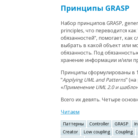
Принципы GRASP
Набор принципов GRASP, general
principles, что переводится к
обязанностей", помогает, как 
выбрать в какой объект или 
обязанность. Под обязанность
хранение информации и/или пр
Принципы сформулированы в 1
"
Applying UML and Patterns
" (н
«
Применение UML 2.0 и шабло
Всего их девять. Четыре основ
Читаем
Паттерны
Controller
GRASP
I
Creator
Low coupling
Coupling