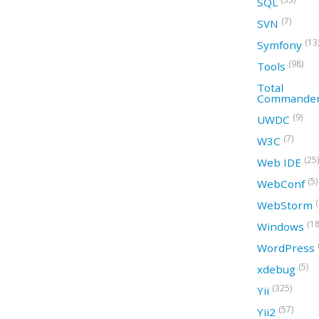
SQL
(7)
SVN
(13
Symfony
(98)
Tools
Total
Commande
(9)
UWDC
(7)
W3C
(25)
Web IDE
(5)
WebConf
WebStorm
(18
Windows
WordPress
(5)
xdebug
(325)
Yii
(57)
Yii2