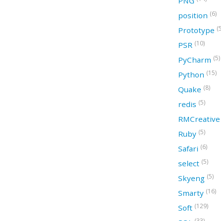
PNG
(6)
position
(
Prototype
(10)
PSR
(5)
PyCharm
(15)
Python
(8)
Quake
(5)
redis
RMCreativ
(5)
Ruby
(6)
Safari
(5)
select
(5)
Skyeng
(16)
Smarty
(129)
Soft
(33)