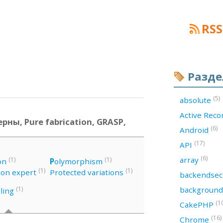
RSS
Разд
(5)
absolute
Active Rec
рны, Pure fabrication, GRASP,
(6)
Android
(17)
API
(6)
array
(1)
(1)
on
P
olymorphism
(1)
(1)
ion expert
Protected variations
backendsec
backgroun
(1)
ling
(1
CakePHP
(16)
Chrome