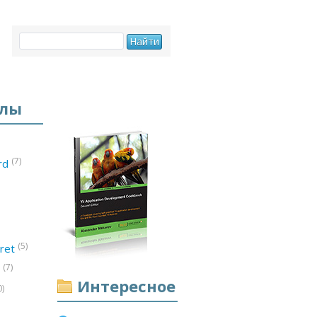
елы
(7)
ord
(5)
ret
(7)
d
Интересное
0)