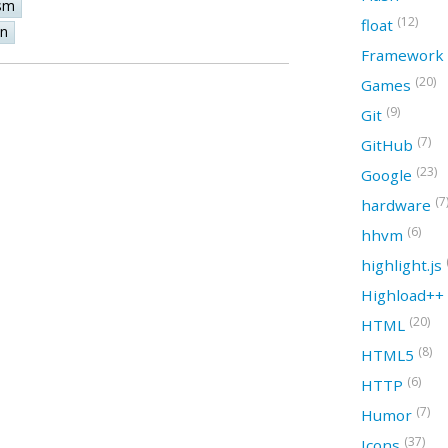
sm
(12)
float
on
Framework
(20)
Games
(9)
Git
(7)
GitHub
(23)
Google
(7
hardware
(6)
hhvm
highlight.js
Highload++
(20)
HTML
(8)
HTML5
(6)
HTTP
(7)
Humor
(37)
Icons