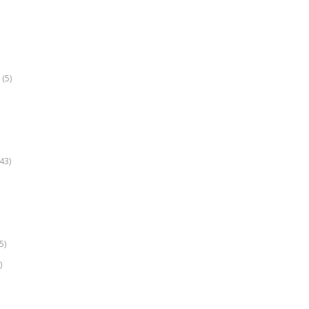
(5)
k
43)
5)
)