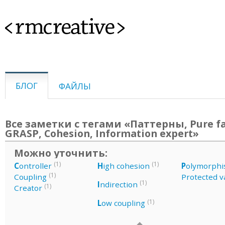
<rmcreative>
БЛОГ
ФАЙЛЫ
Все заметки с тегами «Паттерны, Pure fa
GRASP, Cohesion, Information expert»
Можно уточнить:
(1)
(1)
C
ontroller
H
igh cohesion
P
olymorph
(1)
Coupling
Protected v
(1)
I
ndirection
(1)
Creator
(1)
L
ow coupling