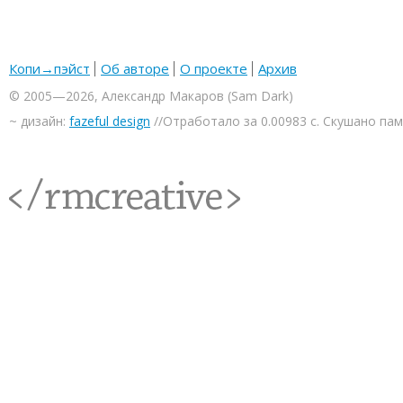
Копи→пэйст
Об авторе
О проекте
Архив
© 2005—2026, Александр Макаров (Sam Dark)
~ дизайн:
fazeful design
//Отработало за 0.00983 с. Скушано па
<rmcreative/>