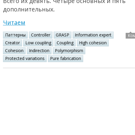
Всего их девять. Четыре основных и пять
дополнительных.
Читаем
Паттерны
Controller
GRASP
Information expert
Ко
Creator
Low coupling
Coupling
High cohesion
Cohesion
Indirection
Polymorphism
Protected variations
Pure fabrication