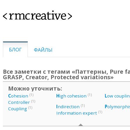
<rmcreative>
БЛОГ
ФАЙЛЫ
Все заметки с тегами «Паттерны, Pure fa
GRASP, Creator, Protected variations»
Можно уточнить:
(1)
(1)
C
ohesion
H
igh cohesion
L
ow couplin
(1)
Controller
(1)
I
ndirection
P
olymorph
(1)
Coupling
(1)
Information expert