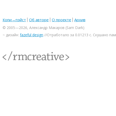
Копи→пэйст
Об авторе
О проекте
Архив
© 2005—2026, Александр Макаров (Sam Dark)
~ дизайн:
fazeful design
//Отработало за 0.01213 с. Скушано па
<rmcreative/>