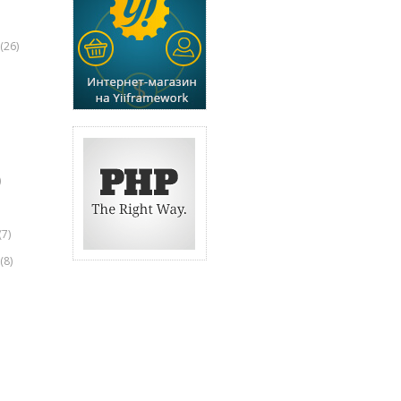
(26)
)
(7)
(8)