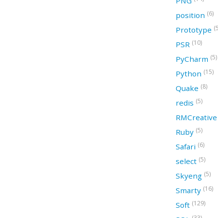
PNG
(6)
position
(
Prototype
(10)
PSR
(5)
PyCharm
(15)
Python
(8)
Quake
(5)
redis
RMCreativ
(5)
Ruby
(6)
Safari
(5)
select
(5)
Skyeng
(16)
Smarty
(129)
Soft
(33)