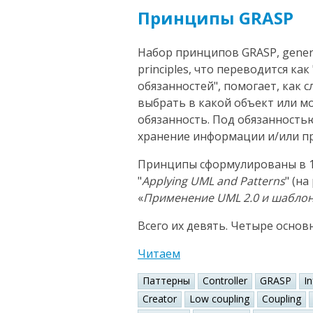
Принципы GRASP
Набор принципов GRASP, general
principles, что переводится к
обязанностей", помогает, как 
выбрать в какой объект или 
обязанность. Под обязанность
хранение информации и/или пр
Принципы сформулированы в 1
"
Applying UML and Patterns
" (н
«
Применение UML 2.0 и шабло
Всего их девять. Четыре основ
Читаем
Паттерны
Controller
GRASP
I
Creator
Low coupling
Coupling