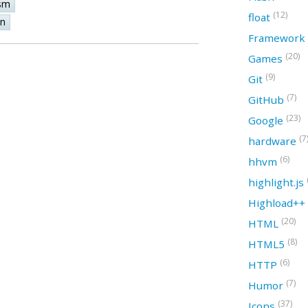
sm
(12)
float
on
Framework
(20)
Games
(9)
Git
(7)
GitHub
(23)
Google
(7
hardware
(6)
hhvm
highlight.js
Highload++
(20)
HTML
(8)
HTML5
(6)
HTTP
(7)
Humor
(37)
Icons