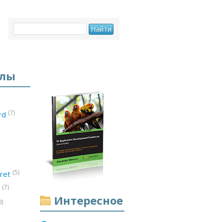
елы
(7)
ord
(5)
ret
(7)
d
Интересное
0)