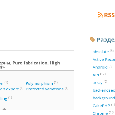
RSS
Разд
(5)
absolute
Active Rec
рны, Pure fabrication, High
on»
(6)
Android
(17)
API
(6)
array
(1)
(1)
on
P
olymorphism
(1)
(1)
ion expert
Protected variations
backendsec
backgroun
(1)
ling
(1
CakePHP
(16)
Chrome