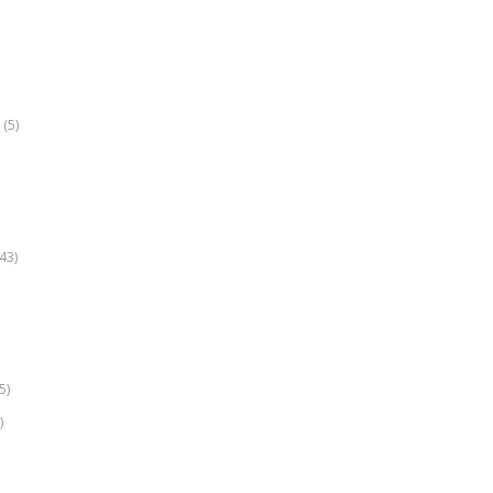
(5)
k
43)
5)
)