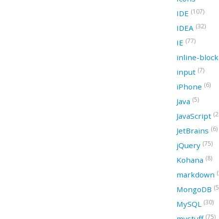
(107)
IDE
(32)
IDEA
(77)
IE
inline-bloc
(7)
input
(6)
iPhone
(5)
Java
(2
JavaScript
(6)
JetBrains
(75)
jQuery
(8)
Kohana
(
markdown
(5
MongoDB
(30)
MySQL
(75)
mystuff