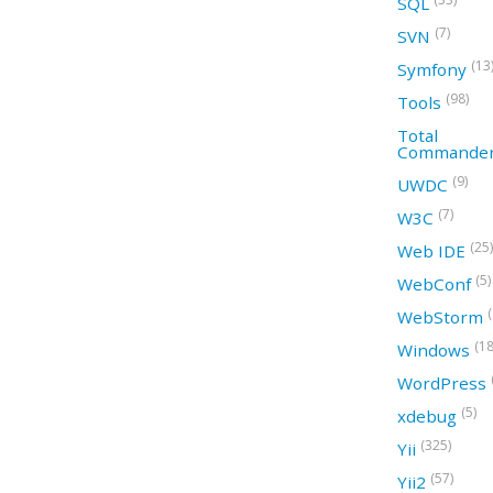
SQL
(7)
SVN
(13
Symfony
(98)
Tools
Total
Commande
(9)
UWDC
(7)
W3C
(25)
Web IDE
(5)
WebConf
WebStorm
(18
Windows
WordPress
(5)
xdebug
(325)
Yii
(57)
Yii2