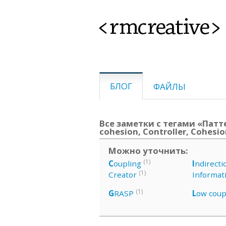
<rmcreative>
БЛОГ
ФАЙЛЫ
Все заметки с тегами «Патте
cohesion, Controller, Cohesi
Можно уточнить:
(1)
C
oupling
I
ndirecti
(1)
Creator
Informat
(1)
G
RASP
L
ow coup