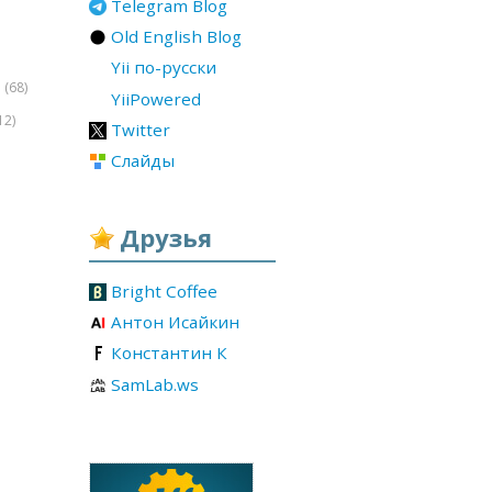
Telegram Blog
Old English Blog
Yii по-русски
(68)
r
YiiPowered
12)
Twitter
Слайды
Друзья
Bright Coffee
Антон Исайкин
Константин К
SamLab.ws