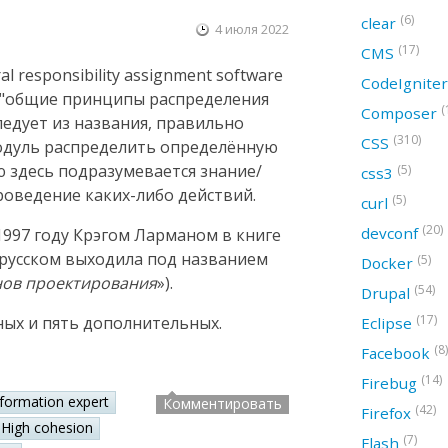
(6)
clear
4 июля 2022
(17)
CMS
 responsibility assignment software
CodeIgnite
ак "общие принципы распределения
(
Composer
следует из названия, правильно
(310)
CSS
модуль распределить определённую
ю здесь подразумевается знание/
(5)
css3
оведение каких-либо действий.
(5)
curl
(20)
devconf
997 году Крэгом Ларманом в книге
а русском выходила под названием
(5)
Docker
нов проектирования
»).
(54)
Drupal
(17)
ных и пять дополнительных.
Eclipse
(8)
Facebook
(14)
Firebug
nformation expert
Комментировать
(42)
Firefox
High cohesion
(7)
Flash