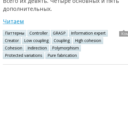
Всего их девять. Четыре основных и пять
дополнительных.
Читаем
Паттерны
Controller
GRASP
Information expert
Ко
Creator
Low coupling
Coupling
High cohesion
Cohesion
Indirection
Polymorphism
Protected variations
Pure fabrication