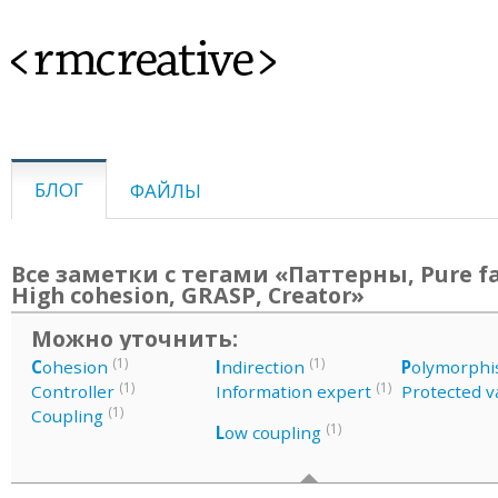
<rmcreative>
БЛОГ
ФАЙЛЫ
Все заметки с тегами «Паттерны, Pure fa
High cohesion, GRASP, Creator»
Можно уточнить:
(1)
(1)
C
ohesion
I
ndirection
P
olymorph
(1)
(1)
Controller
Information expert
Protected v
(1)
Coupling
(1)
L
ow coupling