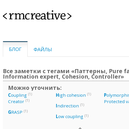
<rmcreative>
БЛОГ
ФАЙЛЫ
Все заметки с тегами «Паттерны, Pure fa
Information expert, Cohesion, Controller»
Можно уточнить:
(1)
(1)
C
oupling
H
igh cohesion
P
olymorph
(1)
Creator
Protected v
(1)
I
ndirection
(1)
G
RASP
(1)
L
ow coupling