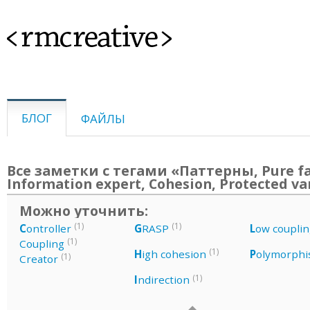
<rmcreative>
БЛОГ
ФАЙЛЫ
Все заметки с тегами «Паттерны, Pure fa
Information expert, Cohesion, Protected va
Можно уточнить:
(1)
(1)
C
ontroller
G
RASP
L
ow couplin
(1)
Coupling
(1)
H
igh cohesion
P
olymorph
(1)
Creator
(1)
I
ndirection