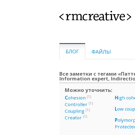
<rmcreative>
БЛОГ
ФАЙЛЫ
Все заметки с тегами «Патте
Information expert, Indirecti
Можно уточнить:
(1)
C
ohesion
H
igh coh
(1)
Controller
L
ow coup
(1)
Coupling
(1)
Creator
P
olymor
Protected