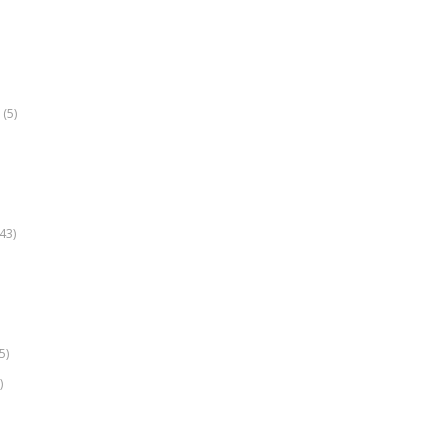
(5)
k
43)
5)
)