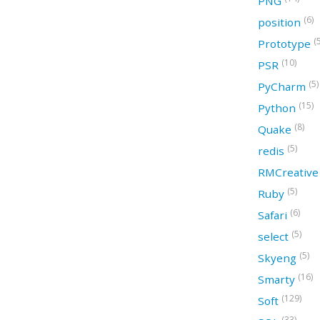
PNG
(6)
position
(
Prototype
(10)
PSR
(5)
PyCharm
(15)
Python
(8)
Quake
(5)
redis
RMCreativ
(5)
Ruby
(6)
Safari
(5)
select
(5)
Skyeng
(16)
Smarty
(129)
Soft
(33)