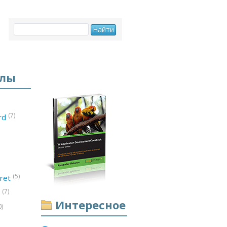
елы
(7)
ord
(5)
ret
(7)
d
Интересное
0)