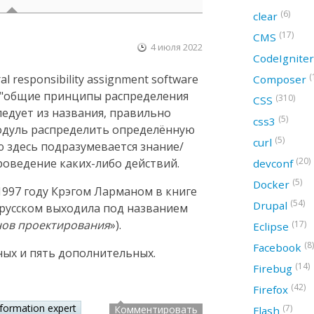
(6)
clear
(17)
CMS
4 июля 2022
CodeIgnite
(
 responsibility assignment software
Composer
ак "общие принципы распределения
(310)
CSS
следует из названия, правильно
(5)
css3
модуль распределить определённую
(5)
curl
ю здесь подразумевается знание/
(20)
оведение каких-либо действий.
devconf
(5)
Docker
997 году Крэгом Ларманом в книге
(54)
Drupal
а русском выходила под названием
нов проектирования
»).
(17)
Eclipse
(8)
Facebook
ных и пять дополнительных.
(14)
Firebug
(42)
Firefox
nformation expert
(7)
Комментировать
Flash