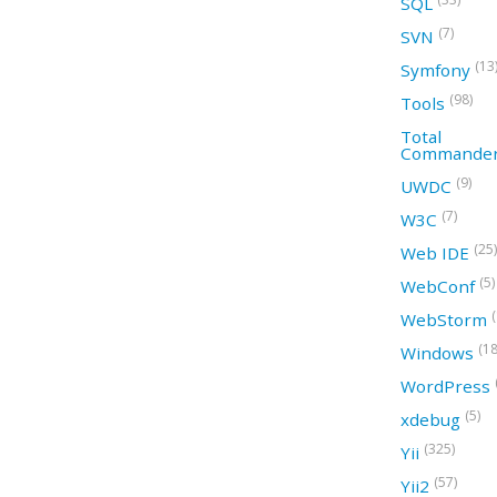
SQL
(7)
SVN
(13
Symfony
(98)
Tools
Total
Commande
(9)
UWDC
(7)
W3C
(25)
Web IDE
(5)
WebConf
WebStorm
(18
Windows
WordPress
(5)
xdebug
(325)
Yii
(57)
Yii2