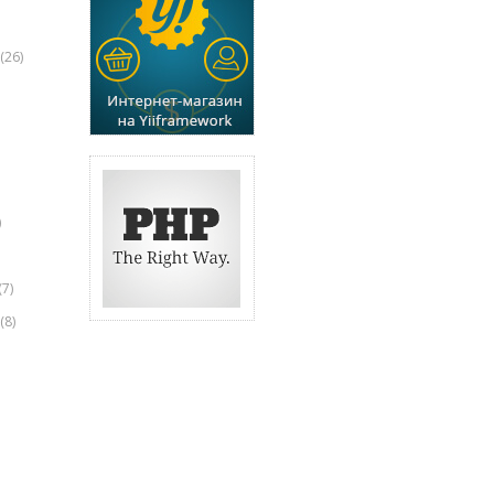
(26)
)
(7)
(8)