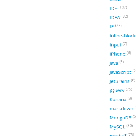
(107)
IDE
(32)
IDEA
(77)
IE
inline-bloc
(7)
input
(6)
iPhone
(5)
Java
(2
JavaScript
(6)
JetBrains
(75)
jQuery
(8)
Kohana
(
markdown
(5
MongoDB
(30)
MySQL
(75)
mystuff