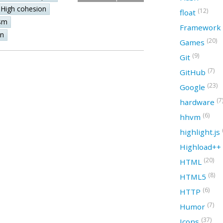
High cohesion
(12)
float
sm
Framework
on
(20)
Games
(9)
Git
(7)
GitHub
(23)
Google
(7
hardware
(6)
hhvm
highlight.js
Highload++
(20)
HTML
(8)
HTML5
(6)
HTTP
(7)
Humor
(37)
Icons