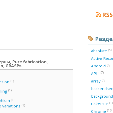
RSS
Разд
(5)
absolute
Active Rec
рны, Pure fabrication,
on, GRASP»
(6)
Android
(17)
API
(6)
array
(1)
esion
backendsec
(1)
ling
backgroun
(1)
phism
(1
CakePHP
(1)
 variations
(16)
Chrome