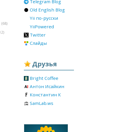
Telegram Blog
Old English Blog
Yii по-русски
(68)
r
YiiPowered
12)
Twitter
Слайды
Друзья
Bright Coffee
Антон Исайкин
Константин К
SamLab.ws