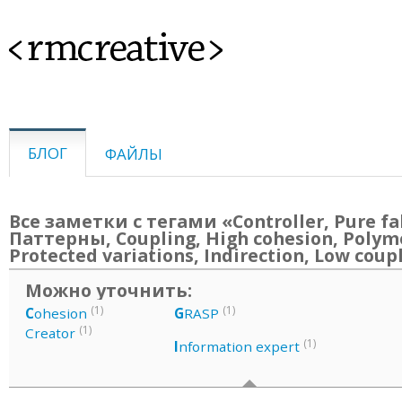
<rmcreative>
БЛОГ
ФАЙЛЫ
Все заметки с тегами «Controller, Pure fa
Паттерны, Coupling, High cohesion, Polym
Protected variations, Indirection, Low coup
Можно уточнить:
(1)
(1)
C
ohesion
G
RASP
(1)
Creator
(1)
I
nformation expert