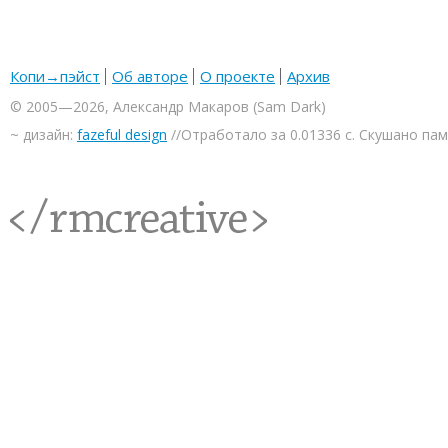
Копи→пэйст
Об авторе
О проекте
Архив
© 2005—2026, Александр Макаров (Sam Dark)
~ дизайн:
fazeful design
//Отработало за 0.01336 с. Скушано па
<rmcreative/>