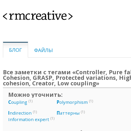
<rmcreative>
БЛОГ
ФАЙЛЫ
Все заметки с тегами «Controller, Pure fa
Cohesion, GRASP, Protected variations, Hig
cohesion, Creator, Low coupling»
Можно уточнить:
(1)
(1)
C
oupling
P
olymorphism
(1)
(1)
I
ndirection
П
аттерны
(1)
Information expert