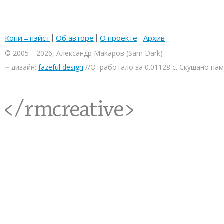
Копи→пэйст
Об авторе
О проекте
Архив
© 2005—2026, Александр Макаров (Sam Dark)
~ дизайн:
fazeful design
//Отработало за 0.01128 с. Скушано па
<rmcreative/>