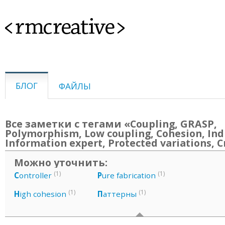
<rmcreative>
БЛОГ
ФАЙЛЫ
Все заметки с тегами «Coupling, GRASP,
Polymorphism, Low coupling, Cohesion, Indi
Information expert, Protected variations, C
Можно уточнить:
(1)
(1)
C
ontroller
P
ure fabrication
(1)
(1)
H
igh cohesion
П
аттерны