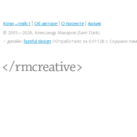
Копи→пэйст
Об авторе
О проекте
Архив
© 2005—2026, Александр Макаров (Sam Dark)
~ дизайн:
fazeful design
//Отработало за 0.01128 с. Скушано па
<rmcreative/>