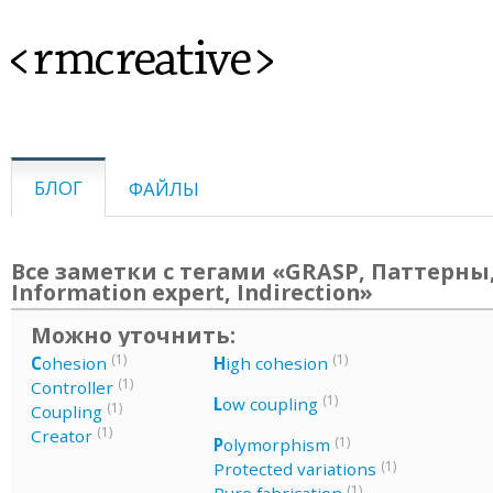
<rmcreative>
БЛОГ
ФАЙЛЫ
Все заметки с тегами «GRASP, Паттерны
Information expert, Indirection»
Можно уточнить:
(1)
(1)
C
ohesion
H
igh cohesion
(1)
Controller
(1)
L
ow coupling
(1)
Coupling
(1)
Creator
(1)
P
olymorphism
(1)
Protected variations
(1)