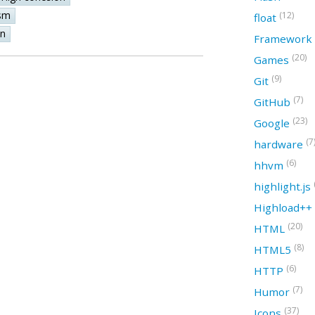
sm
(12)
float
on
Framework
(20)
Games
(9)
Git
(7)
GitHub
(23)
Google
(7
hardware
(6)
hhvm
highlight.js
Highload++
(20)
HTML
(8)
HTML5
(6)
HTTP
(7)
Humor
(37)
Icons