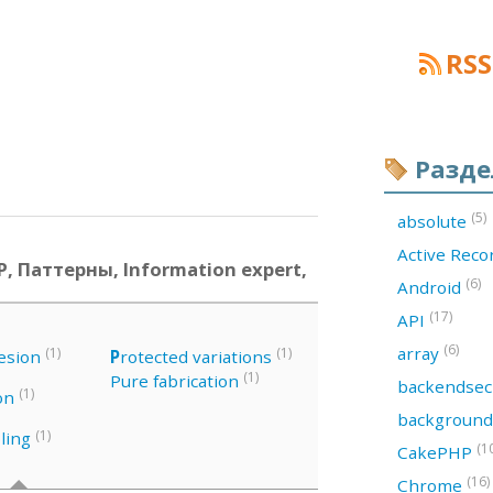
RSS
Разд
(5)
absolute
Active Rec
, Паттерны, Information expert,
(6)
Android
(17)
API
(6)
array
(1)
(1)
esion
P
rotected variations
(1)
Pure fabrication
backendsec
(1)
on
backgroun
(1)
ling
(1
CakePHP
(16)
Chrome