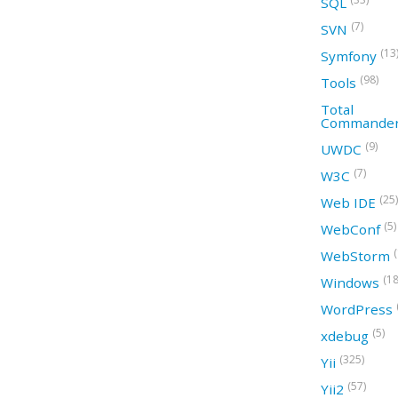
SQL
(7)
SVN
(13
Symfony
(98)
Tools
Total
Commande
(9)
UWDC
(7)
W3C
(25)
Web IDE
(5)
WebConf
WebStorm
(18
Windows
WordPress
(5)
xdebug
(325)
Yii
(57)
Yii2