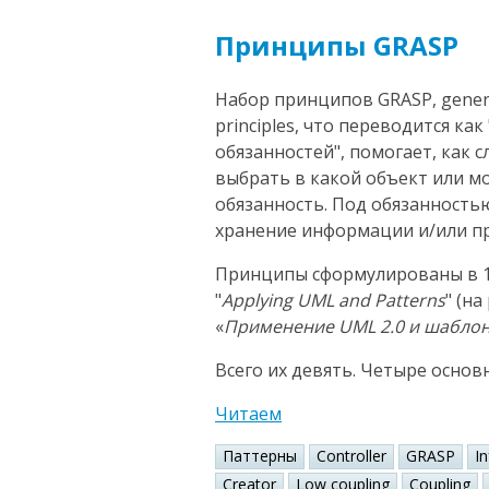
Принципы GRASP
Набор принципов GRASP, general
principles, что переводится к
обязанностей", помогает, как 
выбрать в какой объект или 
обязанность. Под обязанность
хранение информации и/или пр
Принципы сформулированы в 1
"
Applying UML and Patterns
" (н
«
Применение UML 2.0 и шабло
Всего их девять. Четыре основ
Читаем
Паттерны
Controller
GRASP
I
Creator
Low coupling
Coupling