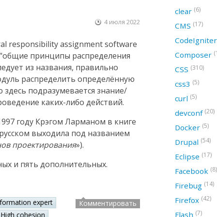
(6)
clear
4 июля 2022
(17)
CMS
CodeIgnite
 responsibility assignment software
(
Composer
ак "общие принципы распределения
следует из названия, правильно
(310)
CSS
модуль распределить определённую
(5)
css3
ю здесь подразумевается знание/
(5)
curl
оведение каких-либо действий.
(20)
devconf
997 году Крэгом Ларманом в книге
(5)
Docker
а русском выходила под названием
(54)
Drupal
нов проектирования
»).
(17)
Eclipse
ных и пять дополнительных.
(8)
Facebook
(14)
Firebug
(42)
Firefox
nformation expert
Комментировать
(7)
Flash
High cohesion