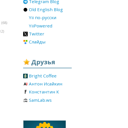
Telegram Blog
Old English Blog
Yii по-русски
(68)
r
YiiPowered
12)
Twitter
Слайды
Друзья
Bright Coffee
Антон Исайкин
Константин К
SamLab.ws