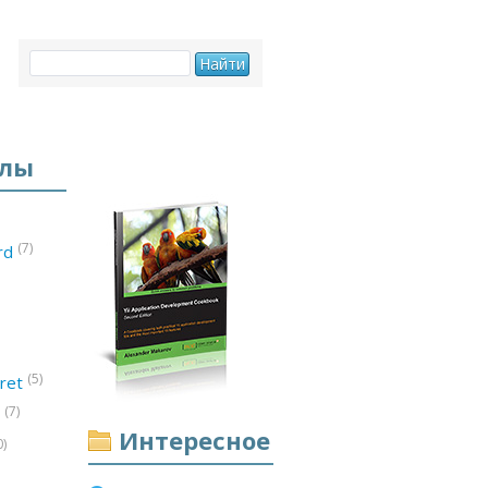
елы
(7)
ord
(5)
ret
(7)
d
Интересное
0)