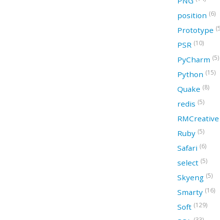
PNG
(6)
position
(
Prototype
(10)
PSR
(5)
PyCharm
(15)
Python
(8)
Quake
(5)
redis
RMCreativ
(5)
Ruby
(6)
Safari
(5)
select
(5)
Skyeng
(16)
Smarty
(129)
Soft
(33)