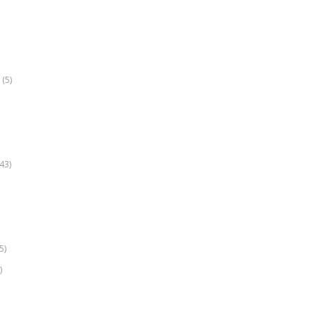
(5)
k
43)
5)
)