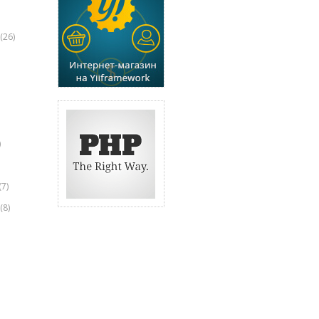
(26)
)
(7)
(8)