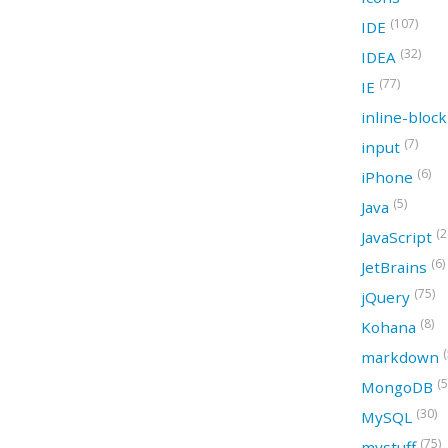
(107)
IDE
(32)
IDEA
(77)
IE
inline-bloc
(7)
input
(6)
iPhone
(5)
Java
(2
JavaScript
(6)
JetBrains
(75)
jQuery
(8)
Kohana
(
markdown
(5
MongoDB
(30)
MySQL
(75)
mystuff