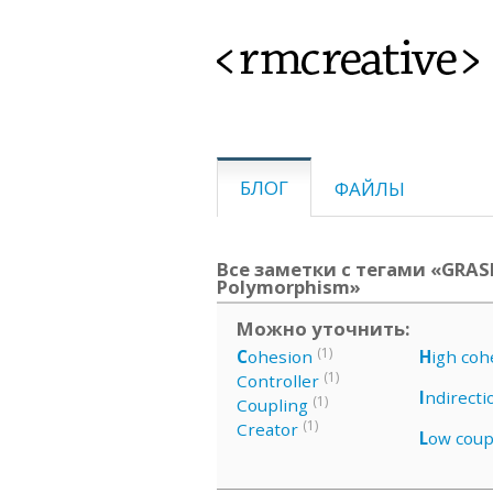
<rmcreative>
БЛОГ
ФАЙЛЫ
Все заметки с тегами «GRASP
Polymorphism»
Можно уточнить:
(1)
C
ohesion
H
igh coh
(1)
Controller
I
ndirecti
(1)
Coupling
(1)
Creator
L
ow coup