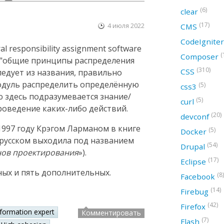
(6)
clear
(17)
4 июля 2022
CMS
CodeIgnite
 responsibility assignment software
(
Composer
ак "общие принципы распределения
(310)
CSS
следует из названия, правильно
модуль распределить определённую
(5)
css3
ю здесь подразумевается знание/
(5)
curl
оведение каких-либо действий.
(20)
devconf
997 году Крэгом Ларманом в книге
(5)
Docker
а русском выходила под названием
(54)
Drupal
нов проектирования
»).
(17)
Eclipse
ных и пять дополнительных.
(8)
Facebook
(14)
Firebug
(42)
Firefox
nformation expert
Комментировать
(7)
Flash