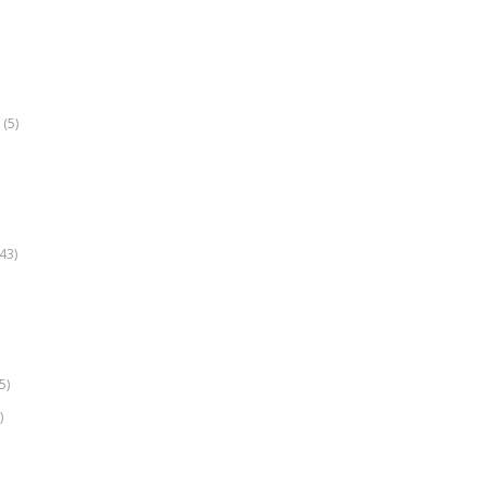
(5)
k
43)
5)
)