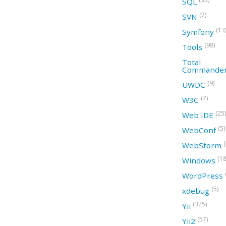
SQL
(7)
SVN
(13
Symfony
(98)
Tools
Total
Commande
(9)
UWDC
(7)
W3C
(25)
Web IDE
(5)
WebConf
WebStorm
(18
Windows
WordPress
(5)
xdebug
(325)
Yii
(57)
Yii2