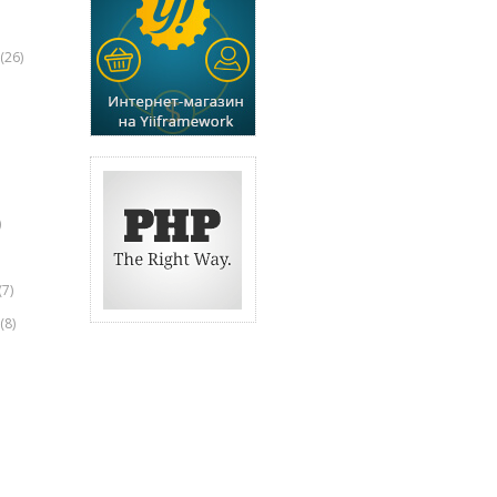
(26)
)
(7)
(8)