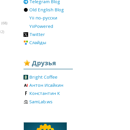
Telegram Blog
Old English Blog
Yii по-русски
(68)
r
YiiPowered
12)
Twitter
Слайды
Друзья
Bright Coffee
Антон Исайкин
Константин К
SamLab.ws