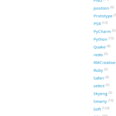
PNG
(6)
position
(
Prototype
(10)
PSR
(5)
PyCharm
(15)
Python
(8)
Quake
(5)
redis
RMCreativ
(5)
Ruby
(6)
Safari
(5)
select
(5)
Skyeng
(16)
Smarty
(129)
Soft
(33)