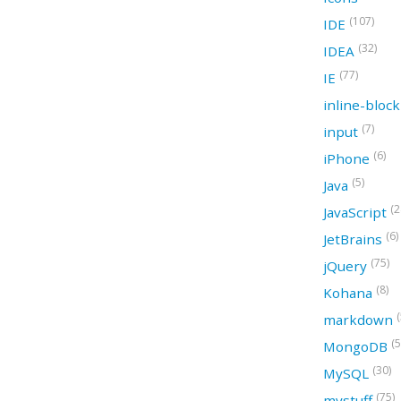
(107)
IDE
(32)
IDEA
(77)
IE
inline-bloc
(7)
input
(6)
iPhone
(5)
Java
(2
JavaScript
(6)
JetBrains
(75)
jQuery
(8)
Kohana
(
markdown
(5
MongoDB
(30)
MySQL
(75)
mystuff