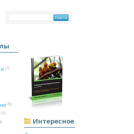
елы
(7)
ord
(5)
ret
(7)
d
Интересное
0)