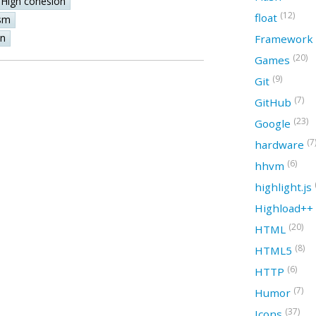
High cohesion
(12)
float
sm
on
Framework
(20)
Games
(9)
Git
(7)
GitHub
(23)
Google
(7
hardware
(6)
hhvm
highlight.js
Highload++
(20)
HTML
(8)
HTML5
(6)
HTTP
(7)
Humor
(37)
Icons