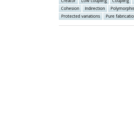
Creator
Low coupling
Coupling
Cohesion
Indirection
Polymorphi
Protected variations
Pure fabricati