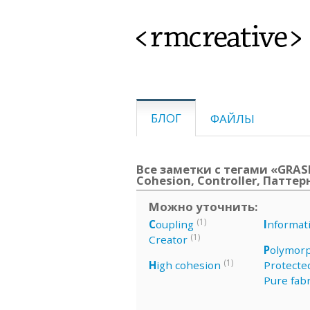
<rmcreative>
БЛОГ
ФАЙЛЫ
Все заметки с тегами «GRASP,
Cohesion, Controller, Патте
Можно уточнить:
(1)
C
oupling
I
nformat
(1)
Creator
P
olymor
(1)
H
igh cohesion
Protected
Pure fabr