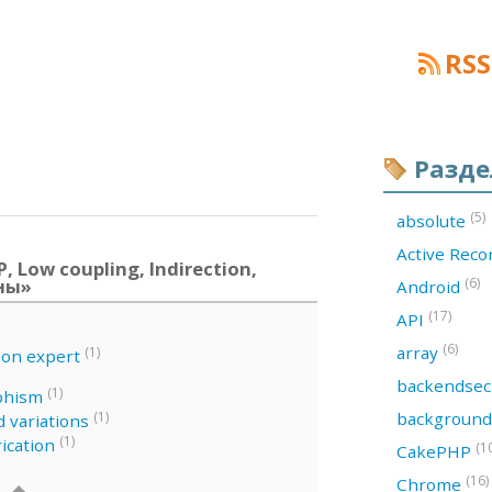
RSS
Разд
(5)
absolute
Active Rec
 Low coupling, Indirection,
рны»
(6)
Android
(17)
API
(6)
array
(1)
ion expert
backendsec
(1)
phism
backgroun
(1)
 variations
(1)
ication
(1
CakePHP
(16)
Chrome