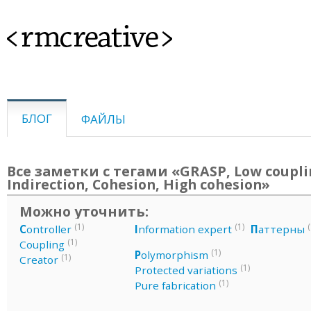
<rmcreative>
БЛОГ
ФАЙЛЫ
Все заметки с тегами «GRASP, Low coupli
Indirection, Cohesion, High cohesion»
Можно уточнить:
(1)
(1)
(
C
ontroller
I
nformation expert
П
аттерны
(1)
Coupling
(1)
P
olymorphism
(1)
Creator
(1)
Protected variations
(1)
Pure fabrication