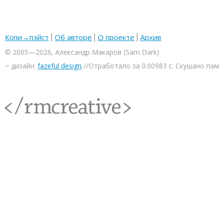
Копи→пэйст
Об авторе
О проекте
Архив
© 2005—2026, Александр Макаров (Sam Dark)
~ дизайн:
fazeful design
//Отработало за 0.00983 с. Скушано па
<rmcreative/>