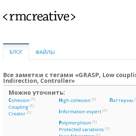
<rmcreative>
БЛОГ
ФАЙЛЫ
Все заметки с тегами «GRASP, Low coupli
Indirection, Controller»
Можно уточнить:
(1)
(1)
(
C
ohesion
H
igh cohesion
П
аттерны
(1)
Coupling
(1)
I
nformation expert
(1)
Creator
(1)
P
olymorphism
(1)
Protected variations
(1)