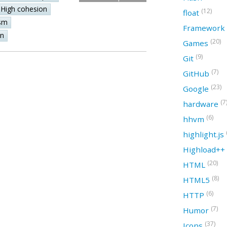
High cohesion
(12)
float
sm
Framework
on
(20)
Games
(9)
Git
(7)
GitHub
(23)
Google
(7
hardware
(6)
hhvm
highlight.js
Highload++
(20)
HTML
(8)
HTML5
(6)
HTTP
(7)
Humor
(37)
Icons