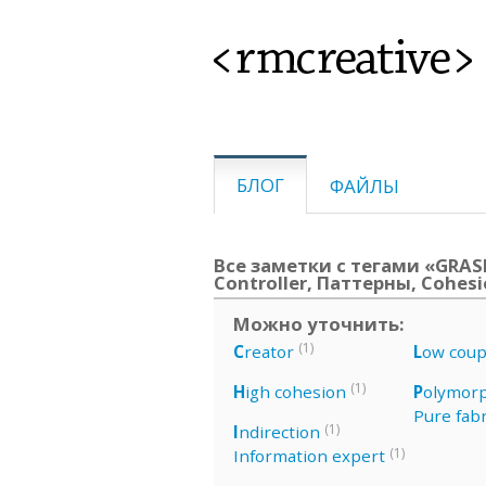
<rmcreative>
БЛОГ
ФАЙЛЫ
Все заметки с тегами «GRASP,
Controller, Паттерны, Cohes
Можно уточнить:
(1)
C
reator
L
ow coup
(1)
H
igh cohesion
P
olymor
Pure fabr
(1)
I
ndirection
(1)
Information expert