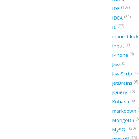
(107)
IDE
(32)
IDEA
(77)
IE
inline-bloc
(7)
input
(6)
iPhone
(5)
Java
(2
JavaScript
(6)
JetBrains
(75)
jQuery
(8)
Kohana
(
markdown
(5
MongoDB
(30)
MySQL
(75)
mystuff