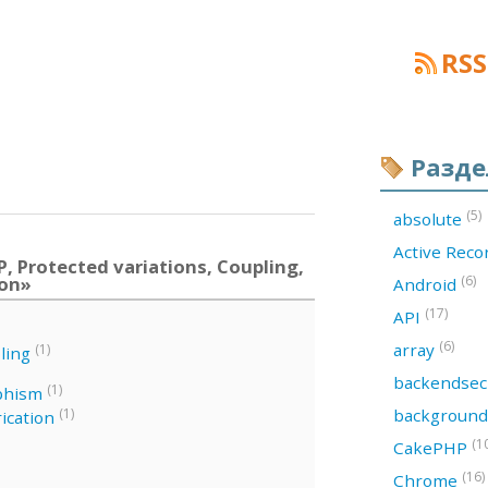
RSS
Разд
(5)
absolute
Active Rec
 Protected variations, Coupling,
ion»
(6)
Android
(17)
API
(6)
array
(1)
ling
backendsec
(1)
phism
backgroun
(1)
ication
(1
CakePHP
(16)
Chrome