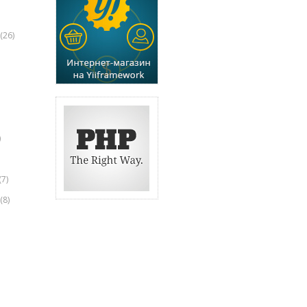
(26)
)
(7)
(8)