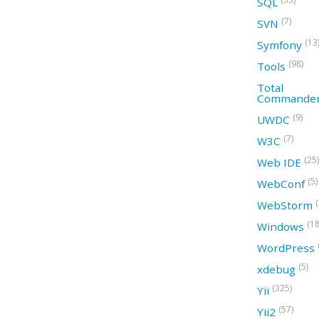
SQL
(7)
SVN
(13
Symfony
(98)
Tools
Total
Commande
(9)
UWDC
(7)
W3C
(25)
Web IDE
(5)
WebConf
WebStorm
(18
Windows
WordPress
(5)
xdebug
(325)
Yii
(57)
Yii2