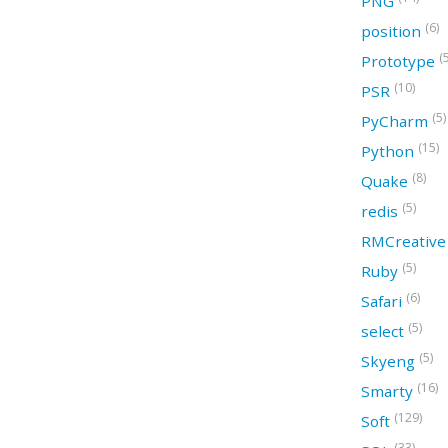
PNG
(6)
position
(
Prototype
(10)
PSR
(5)
PyCharm
(15)
Python
(8)
Quake
(5)
redis
RMCreativ
(5)
Ruby
(6)
Safari
(5)
select
(5)
Skyeng
(16)
Smarty
(129)
Soft
(33)