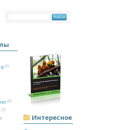
елы
(7)
ord
(5)
ret
(7)
d
Интересное
0)