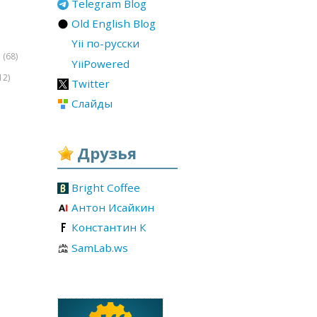
Telegram Blog
Old English Blog
Yii по-русски
(68)
r
YiiPowered
12)
Twitter
Слайды
Друзья
Bright Coffee
Антон Исайкин
Константин К
SamLab.ws