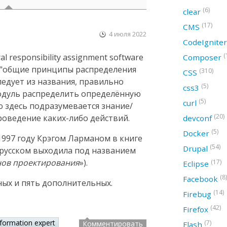
(6)
clear
(17)
CMS
4 июля 2022
CodeIgnite
(
 responsibility assignment software
Composer
ак "общие принципы распределения
(310)
CSS
следует из названия, правильно
(5)
css3
модуль распределить определённую
(5)
curl
ю здесь подразумевается знание/
(20)
оведение каких-либо действий.
devconf
(5)
Docker
997 году Крэгом Ларманом в книге
(54)
Drupal
а русском выходила под названием
нов проектирования
»).
(17)
Eclipse
(8)
Facebook
ных и пять дополнительных.
(14)
Firebug
(42)
Firefox
nformation expert
(7)
Комментировать
Flash