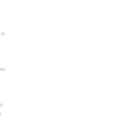
(5)
k
43)
5)
)