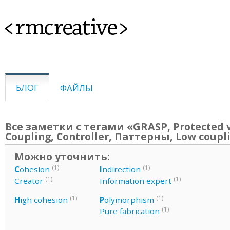
<rmcreative>
БЛОГ
ФАЙЛЫ
Все заметки с тегами «GRASP, Protected v
Coupling, Controller, Паттерны, Low coupl
Можно уточнить:
(1)
(1)
C
ohesion
I
ndirection
(1)
(1)
Creator
Information expert
(1)
(1)
H
igh cohesion
P
olymorphism
(1)
Pure fabrication