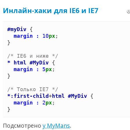
Инлайн-хаки для IE6 и IE7
#myDiv
{
margin :
10
px
}
/*
 IE6 и ниже 
*/
*
html
#MyDiv
{
margin :
5
px
}
/*
 Только IE7 
*/
*
:first-child
+
html
#MyDiv
{
margin :
2
px
}
Подсмотрено
у MyMans
.