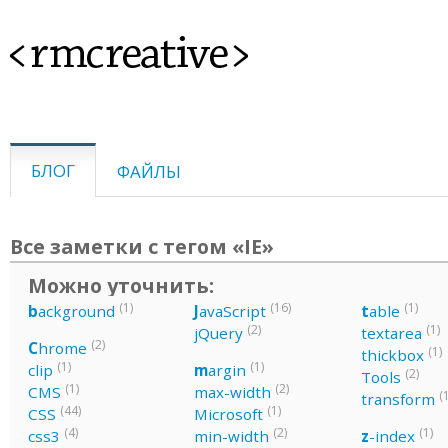
<rmcreative>
БЛОГ
ФАЙЛЫ
Все заметки с тегом «IE»
Можно уточнить:
(1)
(16)
(1)
b
ackground
J
avaScript
t
able
(2)
(1)
jQuery
textarea
(2)
C
hrome
(1)
thickbox
(1)
(1)
clip
m
argin
(2)
Tools
(1)
(2)
CMS
max-width
(1
transform
(44)
(1)
CSS
Microsoft
(4)
(2)
(1)
css3
min-width
z
-index