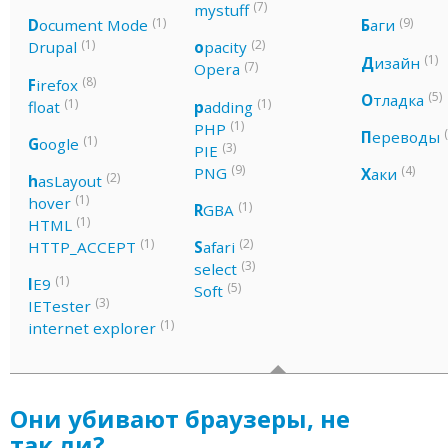
(7)
mystuff
(1)
(9)
D
ocument Mode
Б
аги
(1)
(2)
Drupal
o
pacity
(1)
Д
изайн
(7)
Opera
(8)
F
irefox
(5)
О
тладка
(1)
(1)
float
p
adding
(1)
PHP
П
ереводы
(1)
G
oogle
(3)
PIE
(9)
(4)
PNG
Х
аки
(2)
h
asLayout
(1)
hover
(1)
R
GBA
(1)
HTML
(1)
(2)
HTTP_ACCEPT
S
afari
(3)
select
(1)
I
E9
(5)
Soft
(3)
IETester
(1)
internet explorer
Они убивают браузеры, не
так ли?