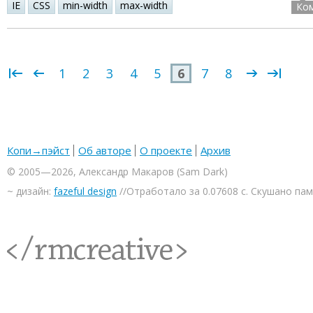
IE
CSS
min-width
max-width
Ко
1
2
3
4
5
6
7
8
Копи→пэйст
Об авторе
О проекте
Архив
© 2005—2026, Александр Макаров (Sam Dark)
~ дизайн:
fazeful design
//Отработало за 0.07608 с. Скушано па
<rmcreative/>