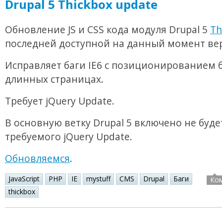
Drupal 5 Thickbox update
Обновление JS и CSS кода модуля Drupal 5
Th
последней доступной на данный момент ве
Исправляет баги IE6 с позиционированием б
длинных страницах.
Требует jQuery Update.
В основную ветку Drupal 5 включено не буде
требуемого jQuery Update.
Обновляемся
.
JavaScript
PHP
IE
mystuff
CMS
Drupal
Баги
Ко
thickbox