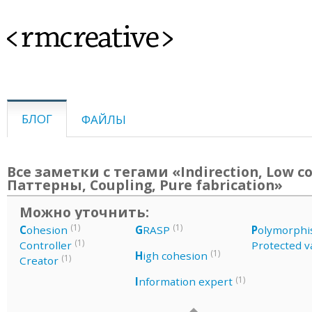
<rmcreative>
БЛОГ
ФАЙЛЫ
Все заметки с тегами «Indirection, Low co
Паттерны, Coupling, Pure fabrication»
Можно уточнить:
(1)
(1)
C
ohesion
G
RASP
P
olymorph
(1)
Controller
Protected v
(1)
H
igh cohesion
(1)
Creator
(1)
I
nformation expert