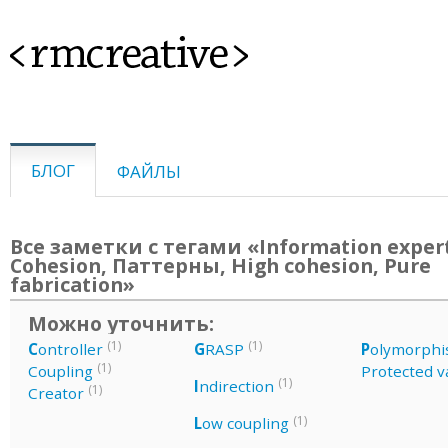
<rmcreative>
БЛОГ
ФАЙЛЫ
Все заметки с тегами «Information exper
Cohesion, Паттерны, High cohesion, Pure
fabrication»
Можно уточнить:
(1)
(1)
C
ontroller
G
RASP
P
olymorph
(1)
Coupling
Protected v
(1)
I
ndirection
(1)
Creator
(1)
L
ow coupling