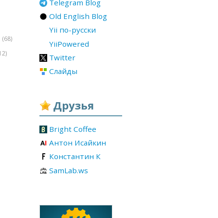
Telegram Blog
Old English Blog
Yii по-русски
(68)
r
YiiPowered
12)
Twitter
Слайды
Друзья
Bright Coffee
Антон Исайкин
Константин К
SamLab.ws