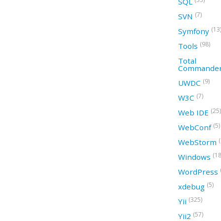
SQL
(7)
SVN
(13
Symfony
(98)
Tools
Total
Commande
(9)
UWDC
(7)
W3C
(25)
Web IDE
(5)
WebConf
WebStorm
(18
Windows
WordPress
(5)
xdebug
(325)
Yii
(57)
Yii2