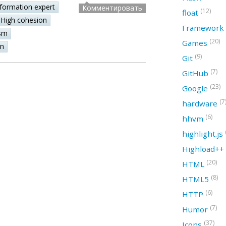
nformation expert
Комментировать
(12)
float
High cohesion
Framework
sm
(20)
Games
on
(9)
Git
(7)
GitHub
(23)
Google
(7
hardware
(6)
hhvm
highlight.js
Highload++
(20)
HTML
(8)
HTML5
(6)
HTTP
(7)
Humor
(37)
Icons