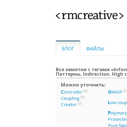
<rmcreative>
БЛОГ
ФАЙЛЫ
Все заметки с тегами «Infor
Паттерны, Indirection, High 
Можно уточнить:
(1)
(1
C
ontroller
G
RASP
(1)
Coupling
L
ow coup
(1)
Creator
P
olymor
Protected
Pure fabr