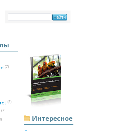
елы
(7)
ord
(5)
ret
(7)
d
Интересное
0)