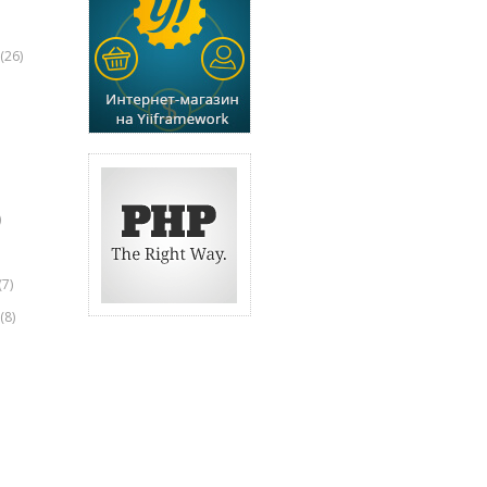
(26)
)
(7)
(8)