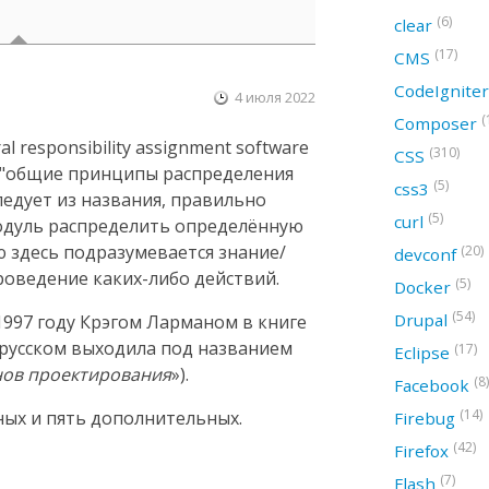
(6)
clear
(17)
CMS
CodeIgnite
4 июля 2022
(
Composer
 responsibility assignment software
(310)
CSS
ак "общие принципы распределения
(5)
css3
следует из названия, правильно
(5)
curl
модуль распределить определённую
ю здесь подразумевается знание/
(20)
devconf
оведение каких-либо действий.
(5)
Docker
(54)
Drupal
997 году Крэгом Ларманом в книге
а русском выходила под названием
(17)
Eclipse
нов проектирования
»).
(8)
Facebook
(14)
ных и пять дополнительных.
Firebug
(42)
Firefox
(7)
Flash