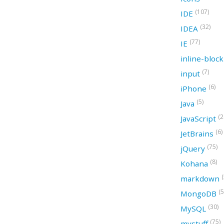
(107)
IDE
(32)
IDEA
(77)
IE
inline-bloc
(7)
input
(6)
iPhone
(5)
Java
(2
JavaScript
(6)
JetBrains
(75)
jQuery
(8)
Kohana
(
markdown
(5
MongoDB
(30)
MySQL
(75)
mystuff