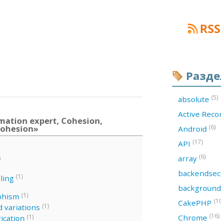
RSS
Разд
(5)
absolute
Active Rec
mation expert, Cohesion,
cohesion»
(6)
Android
(17)
API
(6)
array
)
backendsec
(1)
ling
backgroun
(1)
phism
(1
CakePHP
(1)
 variations
(16)
(1)
Chrome
ication