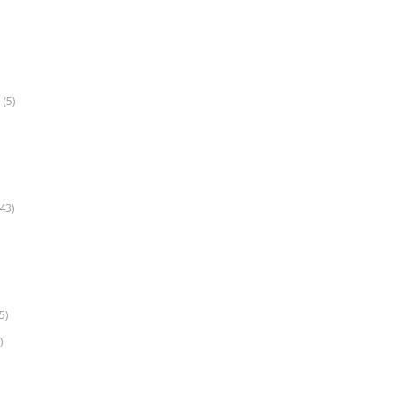
(5)
k
43)
5)
)