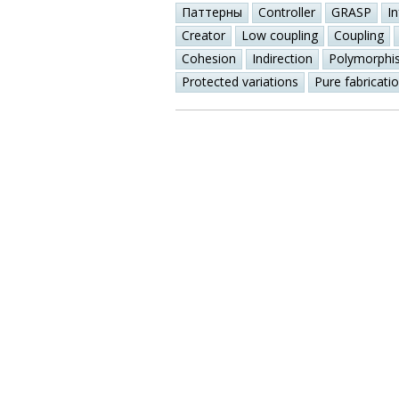
Паттерны
Controller
GRASP
I
Creator
Low coupling
Coupling
Cohesion
Indirection
Polymorphi
Protected variations
Pure fabricati