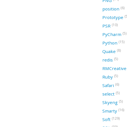
PNG
(6)
position
(
Prototype
(10)
PSR
(5)
PyCharm
(15)
Python
(8)
Quake
(5)
redis
RMCreativ
(5)
Ruby
(6)
Safari
(5)
select
(5)
Skyeng
(16)
Smarty
(129)
Soft
(33)