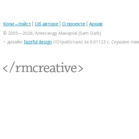
Копи→пэйст
Об авторе
О проекте
Архив
© 2005—2026, Александр Макаров (Sam Dark)
~ дизайн:
fazeful design
//Отработало за 0.01123 с. Скушано па
<rmcreative/>