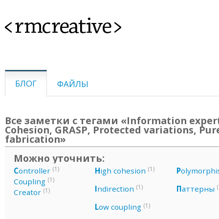
<rmcreative>
БЛОГ
ФАЙЛЫ
Все заметки с тегами «Information exper
Cohesion, GRASP, Protected variations, Pur
fabrication»
Можно уточнить:
(1)
(1)
C
ontroller
H
igh cohesion
P
olymorph
(1)
Coupling
(1)
(
I
ndirection
П
аттерны
(1)
Creator
(1)
L
ow coupling