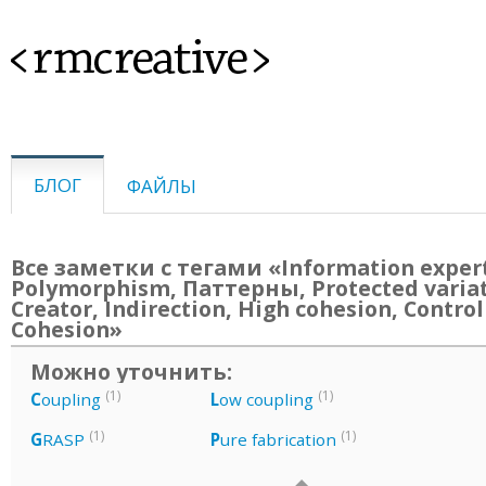
<rmcreative>
БЛОГ
ФАЙЛЫ
Все заметки с тегами «Information exper
Polymorphism, Паттерны, Protected variat
Creator, Indirection, High cohesion, Control
Cohesion»
Можно уточнить:
(1)
(1)
C
oupling
L
ow coupling
(1)
(1)
G
RASP
P
ure fabrication