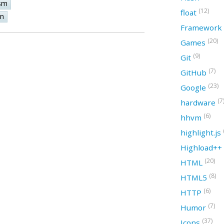
sm
(12)
float
on
Framework
(20)
Games
(9)
Git
(7)
GitHub
(23)
Google
(7
hardware
(6)
hhvm
highlight.js
Highload++
(20)
HTML
(8)
HTML5
(6)
HTTP
(7)
Humor
(37)
Icons