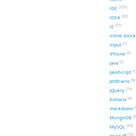
(107)
IDE
(32)
IDEA
(77)
IE
inline-bloc
(7)
input
(6)
iPhone
(5)
Java
(2
JavaScript
(6)
JetBrains
(75)
jQuery
(8)
Kohana
(
markdown
(5
MongoDB
(30)
MySQL
(75)
mystuff