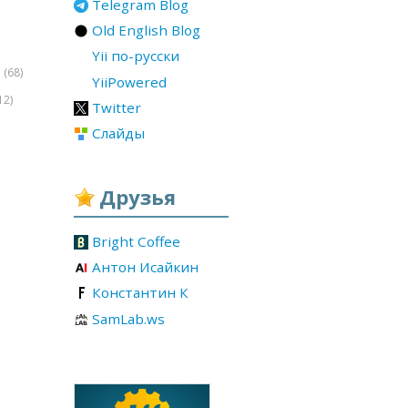
Telegram Blog
Old English Blog
Yii по-русски
(68)
r
YiiPowered
12)
Twitter
Слайды
Друзья
Bright Coffee
Антон Исайкин
Константин К
SamLab.ws