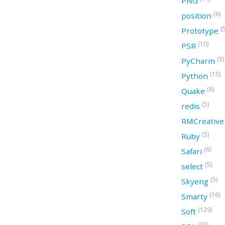
PNG
(6)
position
(
Prototype
(10)
PSR
(5)
PyCharm
(15)
Python
(8)
Quake
(5)
redis
RMCreativ
(5)
Ruby
(6)
Safari
(5)
select
(5)
Skyeng
(16)
Smarty
(129)
Soft
(33)