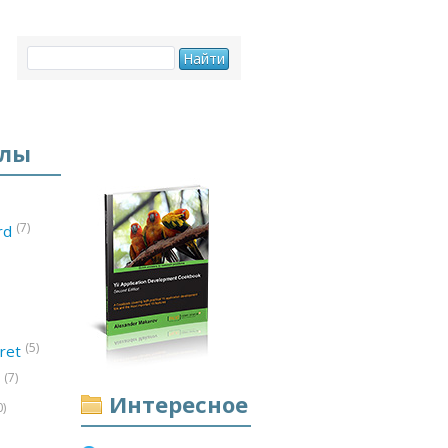
елы
(7)
ord
(5)
ret
(7)
d
Интересное
0)