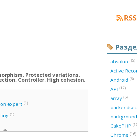
RSS
Разд
(5)
absolute
Active Rec
orphism, Protected variations,
ection, Controller, High cohesion,
(6)
Android
(17)
API
(6)
array
(1)
ion expert
backendsec
(1)
ling
backgroun
(1
CakePHP
(16)
Chrome