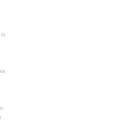
(5)
k
43)
5)
)