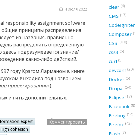
(6)
clear
4 июля 2022
(17)
CMS
 responsibility assignment software
CodeIgnite
ак "общие принципы распределения
(
Composer
следует из названия, правильно
(310)
CSS
модуль распределить определённую
(5)
ю здесь подразумевается знание/
css3
оведение каких-либо действий.
(5)
curl
(20)
devconf
997 году Крэгом Ларманом в книге
а русском выходила под названием
(5)
Docker
нов проектирования
»).
(54)
Drupal
(17)
Eclipse
ных и пять дополнительных.
(8)
Facebook
(14)
Firebug
nformation expert
Комментировать
(42)
Firefox
High cohesion
(7)
Flash