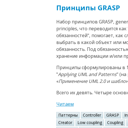
Принципы GRASP
Набор принципов GRASP, general
principles, что переводится к
обязанностей", помогает, как 
выбрать в какой объект или 
обязанность. Под обязанность
хранение информации и/или пр
Принципы сформулированы в 1
"
Applying UML and Patterns
" (н
«
Применение UML 2.0 и шабло
Всего их девять. Четыре основ
Читаем
Паттерны
Controller
GRASP
I
Creator
Low coupling
Coupling