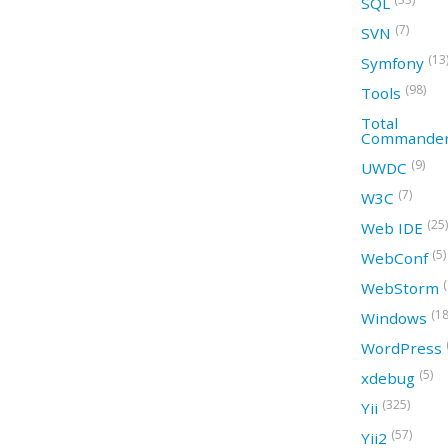
SQL
(7)
SVN
(13
Symfony
(98)
Tools
Total
Commande
(9)
UWDC
(7)
W3C
(25)
Web IDE
(5)
WebConf
WebStorm
(18
Windows
WordPress
(5)
xdebug
(325)
Yii
(57)
Yii2