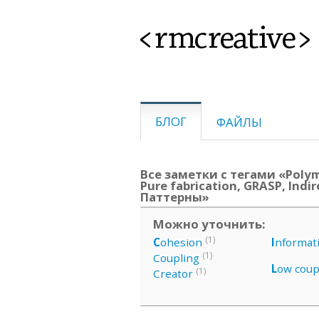
<rmcreative>
БЛОГ
ФАЙЛЫ
Все заметки с тегами «Polym
Pure fabrication, GRASP, Indir
Паттерны»
Можно уточнить:
(1)
C
ohesion
I
nformat
(1)
Coupling
L
ow coup
(1)
Creator