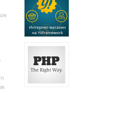
(26)
)
(7)
(8)