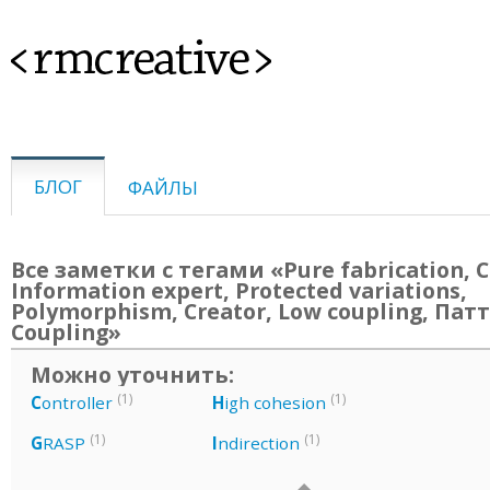
<rmcreative>
БЛОГ
ФАЙЛЫ
Все заметки с тегами «Pure fabrication, C
Information expert, Protected variations,
Polymorphism, Creator, Low coupling, Пат
Coupling»
Можно уточнить:
(1)
(1)
C
ontroller
H
igh cohesion
(1)
(1)
G
RASP
I
ndirection