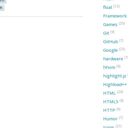
(12)
float
on
Framework
(20)
Games
(9)
Git
(7)
GitHub
(23)
Google
(7
hardware
(6)
hhvm
highlight.js
Highload++
(20)
HTML
(8)
HTML5
(6)
HTTP
(7)
Humor
(37)
Icons