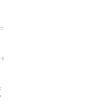
(5)
k
43)
5)
)