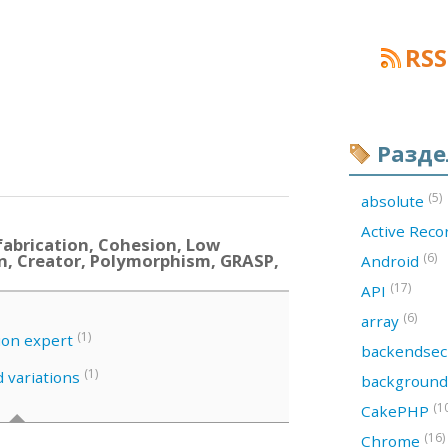
RSS
Разд
(5)
absolute
Active Rec
abrication, Cohesion, Low
on, Creator, Polymorphism, GRASP,
(6)
Android
(17)
API
(6)
array
(1)
ion expert
backendsec
(1)
d variations
backgroun
(1
CakePHP
(16)
Chrome