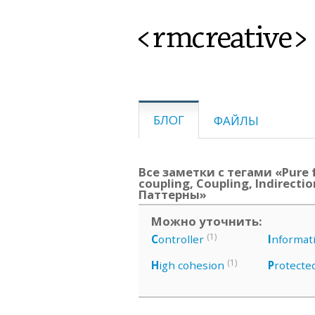
<rmcreative>
БЛОГ
ФАЙЛЫ
Все заметки с тегами «Pure f
coupling, Coupling, Indirecti
Паттерны»
Можно уточнить:
(1)
C
ontroller
I
nformat
(1)
H
igh cohesion
P
rotecte