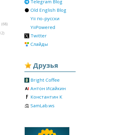
Telegram Blog
Old English Blog
Yii по-русски
(68)
r
YiiPowered
12)
Twitter
Слайды
Друзья
Bright Coffee
Антон Исайкин
Константин К
SamLab.ws