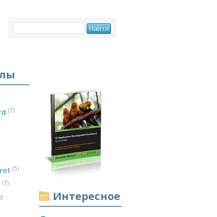
елы
(7)
ord
(5)
ret
(7)
d
Интересное
0)