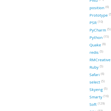
PNG
(6)
position
(
Prototype
(10)
PSR
(5)
PyCharm
(15)
Python
(8)
Quake
(5)
redis
RMCreativ
(5)
Ruby
(6)
Safari
(5)
select
(5)
Skyeng
(16)
Smarty
(129)
Soft
(33)