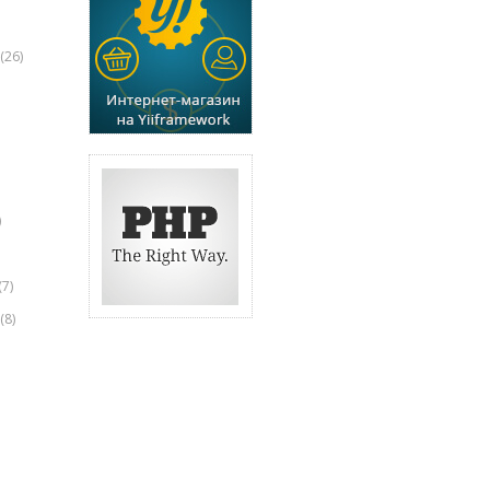
(26)
)
(7)
(8)