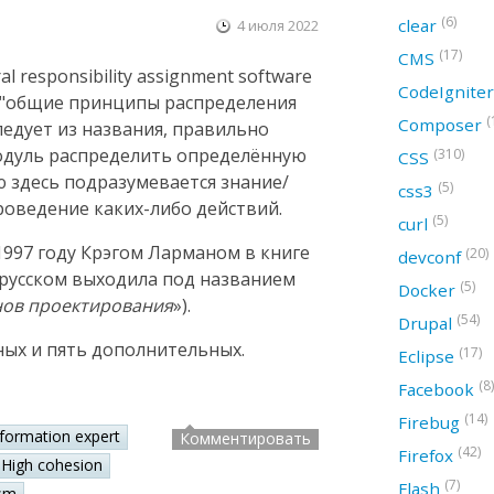
(6)
clear
4 июля 2022
(17)
CMS
 responsibility assignment software
CodeIgnite
ак "общие принципы распределения
(
Composer
следует из названия, правильно
модуль распределить определённую
(310)
CSS
ю здесь подразумевается знание/
(5)
css3
оведение каких-либо действий.
(5)
curl
997 году Крэгом Ларманом в книге
(20)
devconf
а русском выходила под названием
(5)
Docker
нов проектирования
»).
(54)
Drupal
ных и пять дополнительных.
(17)
Eclipse
(8)
Facebook
(14)
Firebug
nformation expert
Комментировать
(42)
Firefox
High cohesion
(7)
Flash
sm