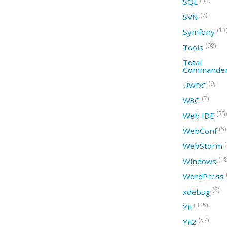
SQL
(7)
SVN
(13
Symfony
(98)
Tools
Total
Commande
(9)
UWDC
(7)
W3C
(25)
Web IDE
(5)
WebConf
WebStorm
(18
Windows
WordPress
(5)
xdebug
(325)
Yii
(57)
Yii2