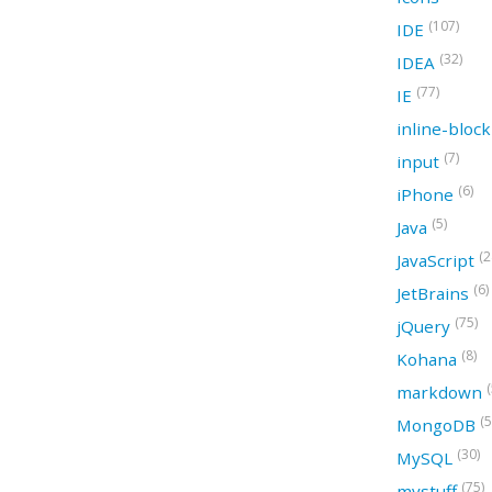
(107)
IDE
(32)
IDEA
(77)
IE
inline-bloc
(7)
input
(6)
iPhone
(5)
Java
(2
JavaScript
(6)
JetBrains
(75)
jQuery
(8)
Kohana
(
markdown
(5
MongoDB
(30)
MySQL
(75)
mystuff