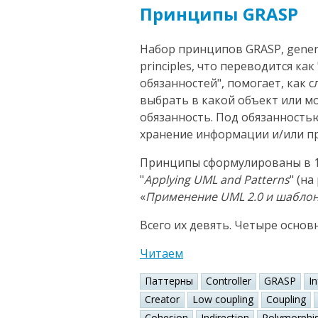
Принципы GRASP
Набор принципов GRASP, general
principles, что переводится к
обязанностей", помогает, как 
выбрать в какой объект или 
обязанность. Под обязанность
хранение информации и/или пр
Принципы сформулированы в 1
"
Applying UML and Patterns
" (н
«
Применение UML 2.0 и шабло
Всего их девять. Четыре основ
Читаем
Паттерны
Controller
GRASP
I
Creator
Low coupling
Coupling
Cohesion
Indirection
Polymorphi