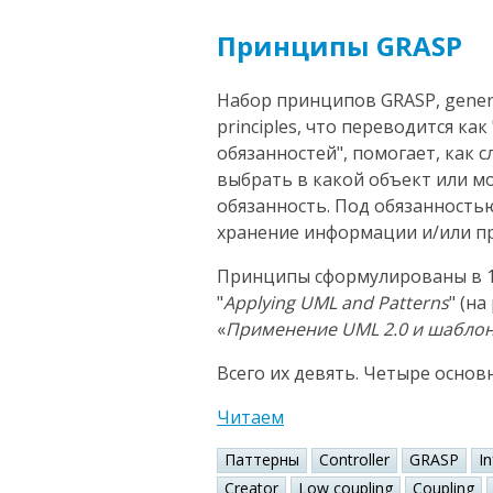
Принципы GRASP
Набор принципов GRASP, general
principles, что переводится к
обязанностей", помогает, как 
выбрать в какой объект или 
обязанность. Под обязанность
хранение информации и/или пр
Принципы сформулированы в 1
"
Applying UML and Patterns
" (н
«
Применение UML 2.0 и шабло
Всего их девять. Четыре основ
Читаем
Паттерны
Controller
GRASP
I
Creator
Low coupling
Coupling