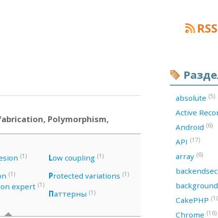
RSS
Разд
(5)
absolute
Active Rec
abrication, Polymorphism,
(6)
Android
(17)
API
(6)
array
(1)
(1)
esion
L
ow coupling
backendsec
(1)
(1)
on
P
rotected variations
backgroun
(1)
ion expert
(1)
П
аттерны
(1
CakePHP
(16)
Chrome