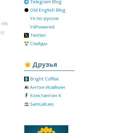
Telegram Blog
Old English Blog
Yii по-русски
(68)
r
YiiPowered
12)
Twitter
Слайды
Друзья
Bright Coffee
Антон Исайкин
Константин К
SamLab.ws