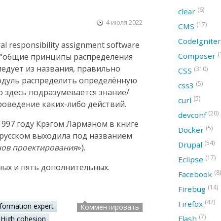
(6)
clear
4 июля 2022
(17)
CMS
CodeIgnite
 responsibility assignment software
(
Composer
ак "общие принципы распределения
следует из названия, правильно
(310)
CSS
модуль распределить определённую
(5)
css3
ю здесь подразумевается знание/
(5)
curl
оведение каких-либо действий.
(20)
devconf
997 году Крэгом Ларманом в книге
(5)
Docker
а русском выходила под названием
(54)
Drupal
нов проектирования
»).
(17)
Eclipse
ных и пять дополнительных.
(8)
Facebook
(14)
Firebug
(42)
Firefox
nformation expert
Комментировать
(7)
Flash
High cohesion