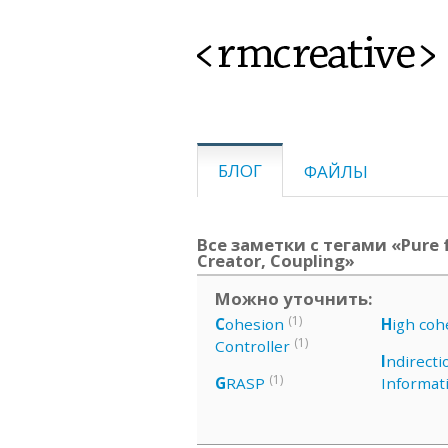
<rmcreative>
БЛОГ
ФАЙЛЫ
Все заметки с тегами «Pure f
Creator, Coupling»
Можно уточнить:
(1)
C
ohesion
H
igh coh
(1)
Controller
I
ndirecti
(1)
G
RASP
Informat