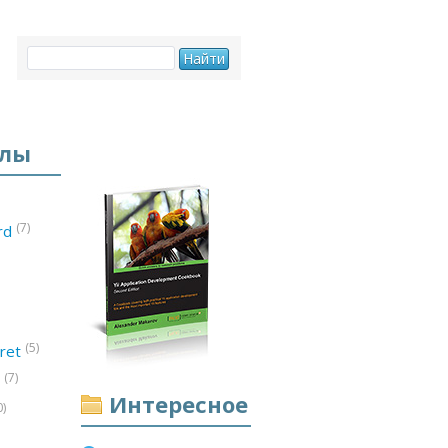
елы
(7)
ord
(5)
ret
(7)
d
Интересное
0)