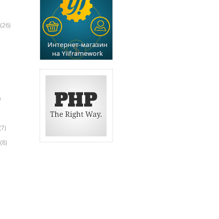
(26)
)
(7)
(8)