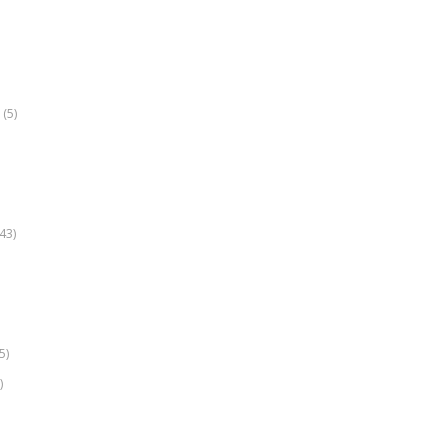
(5)
k
43)
5)
)