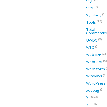
SQL
(7)
SVN
(13
Symfony
(98)
Tools
Total
Commande
(9)
UWDC
(7)
W3C
(25)
Web IDE
(5)
WebConf
WebStorm
(18
Windows
WordPress
(5)
xdebug
(325)
Yii
(57)
Yii2