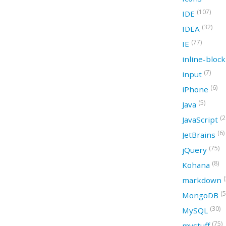
(107)
IDE
(32)
IDEA
(77)
IE
inline-bloc
(7)
input
(6)
iPhone
(5)
Java
(2
JavaScript
(6)
JetBrains
(75)
jQuery
(8)
Kohana
(
markdown
(5
MongoDB
(30)
MySQL
(75)
mystuff