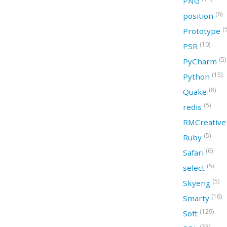
PNG
(6)
position
(
Prototype
(10)
PSR
(5)
PyCharm
(15)
Python
(8)
Quake
(5)
redis
RMCreativ
(5)
Ruby
(6)
Safari
(5)
select
(5)
Skyeng
(16)
Smarty
(129)
Soft
(33)