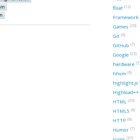
sm
(12)
float
on
Framework
(20)
Games
(9)
Git
(7)
GitHub
(23)
Google
(7
hardware
(6)
hhvm
highlight.js
Highload++
(20)
HTML
(8)
HTML5
(6)
HTTP
(7)
Humor
(37)
Icons