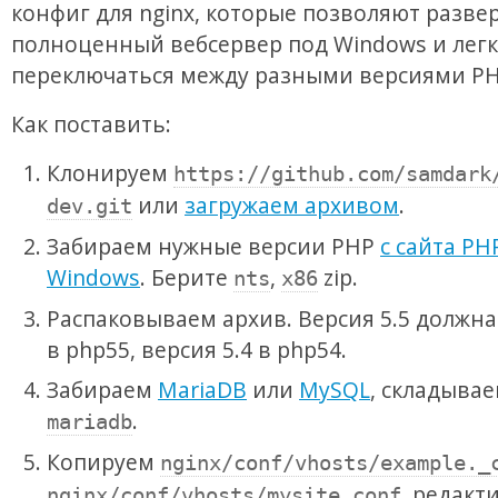
конфиг для nginx, которые позволяют разве
полноценный вебсервер под Windows и лег
переключаться между разными версиями PH
Как поставить:
Клонируем
https://github.com/samdark
или
загружаем архивом
.
dev.git
Забираем нужные версии PHP
с сайта PH
Windows
. Берите
,
zip.
nts
x86
Распаковываем архив. Версия 5.5 должна
в php55, версия 5.4 в php54.
Забираем
MariaDB
или
MySQL
, складывае
.
mariadb
Копируем
nginx/conf/vhosts/example._
, редакт
nginx/conf/vhosts/mysite.conf