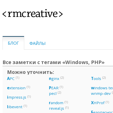
<rmcreative>
БЛОГ
ФАЙЛЫ
Все заметки с тегами «Windows, PHP»
Можно уточнить:
(1)
(2)
(2)
A
PC
n
ginx
T
ools
(1)
(1)
e
xtension
P
EAR
w
indows te
(2)
(
pecl
wnmp-dev
(1)
i
mpress.js
(1)
(1)
r
andom
X
HProf
(1)
l
ibevent
(1)
reveal.js
Б
езопасно