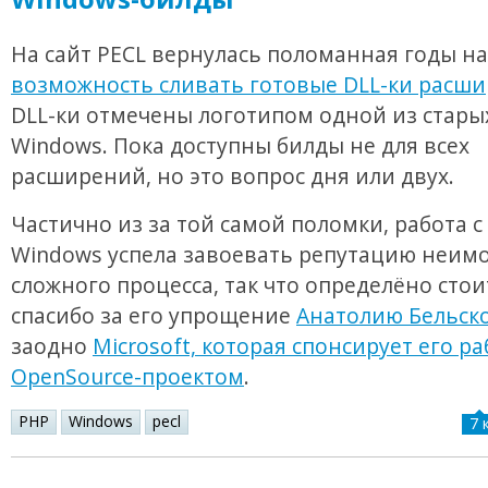
На сайт PECL вернулась поломанная годы н
возможность сливать готовые DLL-ки расш
DLL-ки отмечены логотипом одной из стары
Windows. Пока доступны билды не для всех
расширений, но это вопрос дня или двух.
Частично из за той самой поломки, работа с
Windows успела завоевать репутацию неим
сложного процесса, так что определёно стои
спасибо за его упрощение
Анатолию Бельск
заодно
Microsoft, которая спонсирует его ра
OpenSource-проектом
.
PHP
Windows
pecl
7 