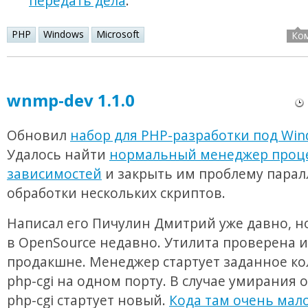
передать дела
.
PHP
Windows
Microsoft
Ко
wnmp-dev 1.1.0
Обновил
набор для PHP-разработки под Wi
Удалось найти
нормальный менеджер проце
зависимостей
и закрыть им проблему пара
обработки нескольких скриптов.
Написал его Пичулин Дмитрий уже давно, 
в OpenSource недавно. Утилита проверена и
продакшне. Менеджер стартует заданное ко
php-cgi на одном порту. В случае умирания 
php-cgi стартует новый.
Кода там очень мал