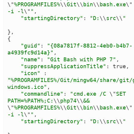
\"
%PROGRAMFILES%
\\
Git
\\
bin
\\
bash.exe
\"
-i -l
\"
"
,

"
startingDirectory
"
: 
"
D:
\\
src
\\
"
}
{
"
guid
"
: 
"
{08a7817f-8812-4eb0-b4b7-
a4939fc9d14a}
"
,

"
name
"
: 
"
Git Bash with PHP 7
"
,

"
suppressApplicationTitle
"
: 
true
,

"
icon
"
 : 
"
%PROGRAMFILES%/Git/mingw64/share/git/
windows.ico
"
,

"
commandline
"
: 
"
cmd.exe /C 
\"
SET 
PATH=%PATH%;C:
\\
php74
\\
&& 
\"
%PROGRAMFILES%
\\
Git
\\
bin
\\
bash.exe
\"
-i -l
\"
"
,

"
startingDirectory
"
: 
"
D:
\\
src
\\
"