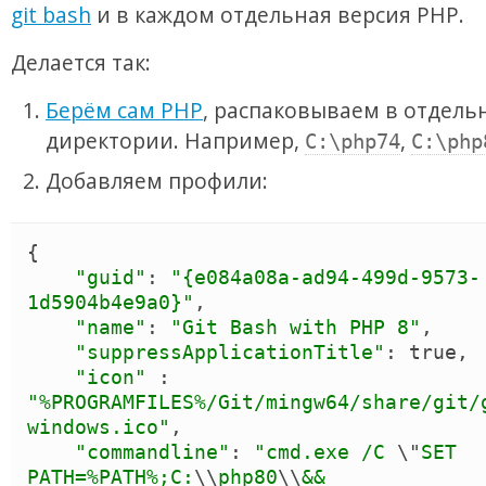
git bash
и в каждом отдельная версия PHP.
Делается так:
Берём сам PHP
, распаковываем в отдель
директории. Например,
,
C:\php74
C:\php
Добавляем профили:
{
"
guid
"
: 
"
{e084a08a-ad94-499d-9573-
1d5904b4e9a0}
"
,

"
name
"
: 
"
Git Bash with PHP 8
"
,

"
suppressApplicationTitle
"
: 
true
,

"
icon
"
 : 
"
%PROGRAMFILES%/Git/mingw64/share/git/
windows.ico
"
,

"
commandline
"
: 
"
cmd.exe /C 
\"
SET 
PATH=%PATH%;C:
\\
php80
\\
&& 