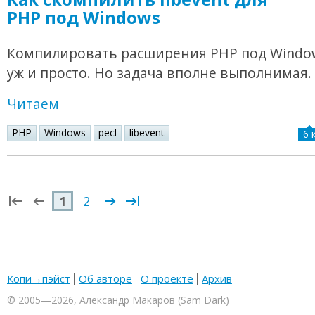
PHP под Windows
Компилировать расширения PHP под Window
уж и просто. Но задача вполне выполнимая.
Читаем
PHP
Windows
pecl
libevent
6 
1
2
Копи→пэйст
Об авторе
О проекте
Архив
© 2005—2026, Александр Макаров (Sam Dark)