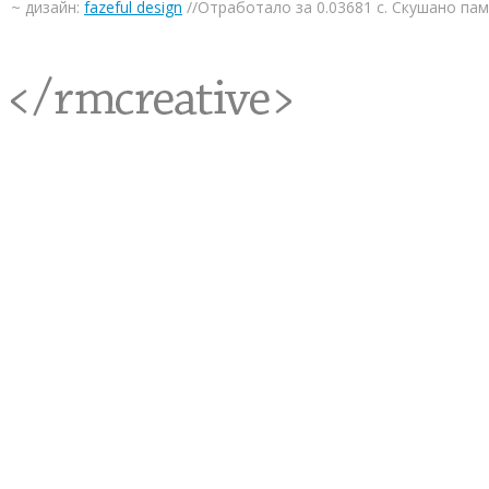
~ дизайн:
fazeful design
//Отработало за 0.03681 с. Скушано па
<rmcreative/>