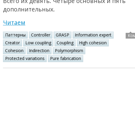
Всего их девять. Четыре основных и пять
дополнительных.
Читаем
Паттерны
Controller
GRASP
Information expert
Ко
Creator
Low coupling
Coupling
High cohesion
Cohesion
Indirection
Polymorphism
Protected variations
Pure fabrication