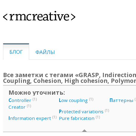
<rmcreative>
БЛОГ
ФАЙЛЫ
Все заметки с тегами «GRASP, Indirection
Coupling, Cohesion, High cohesion, Polym
Можно уточнить:
(1)
(1)
(
C
ontroller
L
ow coupling
П
аттерны
(1)
Creator
(1)
P
rotected variations
(1)
(1)
I
nformation expert
Pure fabrication